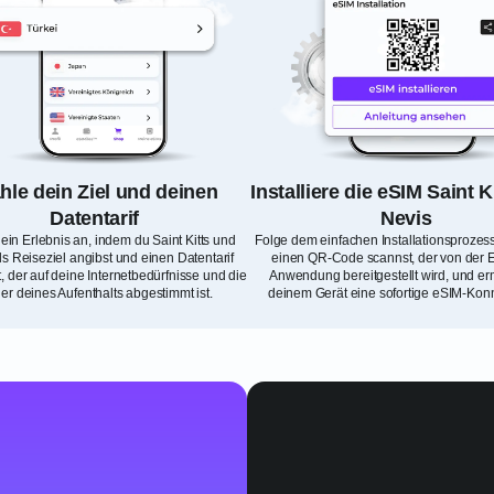
le dein Ziel und deinen
Installiere die eSIM Saint K
Datentarif
Nevis
ein Erlebnis an, indem du Saint Kitts und
Folge dem einfachen Installationsprozes
ls Reiseziel angibst und einen Datentarif
einen QR-Code scannst, der von der E
, der auf deine Internetbedürfnisse und die
Anwendung bereitgestellt wird, und e
er deines Aufenthalts abgestimmt ist.
deinem Gerät eine sofortige eSIM-Konne