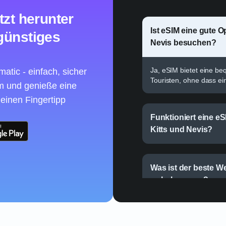
tzt herunter
Ist eSIM eine gute Op
günstiges
Nevis besuchen?
Ja, eSIM bietet eine b
atic - einfach, sicher
Touristen, ohne dass ein
um und genieße eine
 einen Fingertipp
Funktioniert eine eS
Kitts und Nevis?
Was ist der beste We
zu bekommen?
Kann ich eine eSIM a