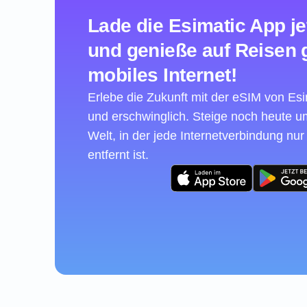
Lade die Esimatic App je
und genieße auf Reisen 
mobiles Internet!
Erlebe die Zukunft mit der eSIM von Esim
und erschwinglich. Steige noch heute 
Welt, in der jede Internetverbindung nur
entfernt ist.