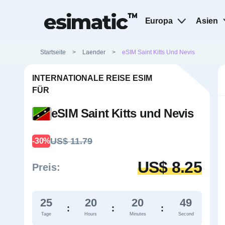
Europa
Asien
Startseite
>
Laender
>
eSIM Saint Kitts Und Nevis
INTERNATIONALE REISE ESIM
FÜR
eSIM Saint Kitts und Nevis
US$ 11.79
-30%
US$ 8.25
Preis:
25
20
20
48
:
:
:
Tage
Hours
Minutes
Second