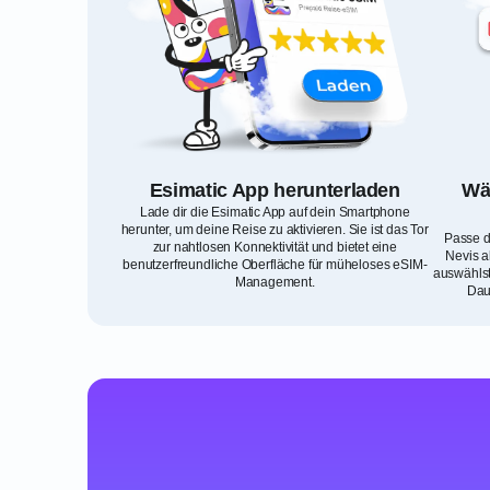
Esimatic App herunterladen
Wäh
Lade dir die Esimatic App auf dein Smartphone
herunter, um deine Reise zu aktivieren. Sie ist das Tor
Passe d
zur nahtlosen Konnektivität und bietet eine
Nevis a
benutzerfreundliche Oberfläche für müheloses eSIM-
auswählst
Management.
Dau