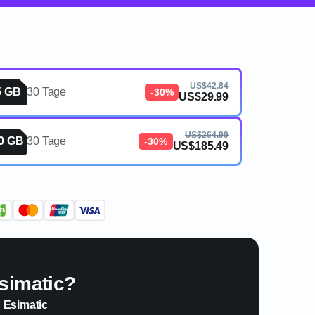
US$42.84
5 GB
30 Tage
-30%
US$29.99
US$264.99
0 GB
30 Tage
-30%
US$185.49
simatic?
n Esimatic