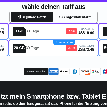
Wähle deinen Tarif aus
Reguläre Daten
Tagesdatentarif
.79
US$28.56
3 GB
30 Tage
-30%
25
US$19.99
⚡️ Bester Preis
.41
US$103.56
20 GB
30 Tage
5
-30%
99
US$72.49
Powered by
ützt mein Smartphone bzw. Tablet E
hrst du, ob dein Endgerät z.B das iPhone für die Nutzung vo