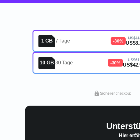
US$11
1 GB
7 Tage
-30%
US$8.
US$61
10 GB
30 Tage
-30%
US$42.
Sicherer
checkout
Unterst
Hier erfä