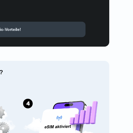
c-Vorteile!
s?