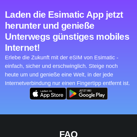
Laden die Esimatic App jetzt
herunter und genieße
Unterwegs günstiges mobiles
Internet!
Erlebe die Zukunft mit der eSIM von Esimatic -
einfach, sicher und erschwinglich. Steige noch
heute um und genieße eine Welt, in der jede
Internetverbindung nur einen Fingertipp entfernt ist.
FAQ