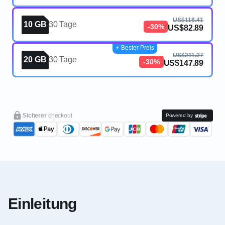
US$118.41
10 GB
30 Tage
-30%
US$82.89
⚡️ Bester Preis
US$211.27
20 GB
30 Tage
-30%
US$147.89
Sicherer
checkout
Powered by
Einleitung