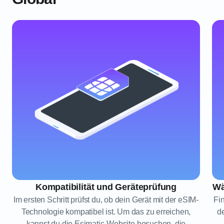
Kompatibilität und Geräteprüfung
Wä
Im ersten Schritt prüfst du, ob dein Gerät mit der eSIM-
Fi
Technologie kompatibel ist. Um das zu erreichen,
d
kannst du die Esimatic-Website besuchen, die