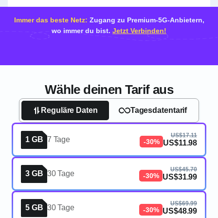
Immer das beste Netz:
Zugang zu Premium-5G-Anbietern,
wo immer du bist.
Jetzt Verbinden!
Wähle deinen Tarif aus
Reguläre Daten
Tagesdatentarif
US$17.11
1 GB
7 Tage
-30%
US$11.98
US$45.70
3 GB
30 Tage
-30%
US$31.99
US$69.99
5 GB
30 Tage
-30%
US$48.99