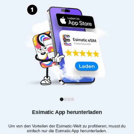
1
2
3
4
Esimatic App herunterladen
Um von den Vorteilen der Esimatic-Welt zu profitieren, musst du
E
einfach nur die Esimatic App herunterladen.
und