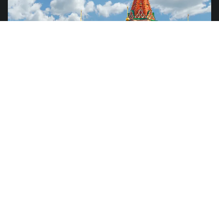
Russland
von
US$4.99
Europa – 36 Länder