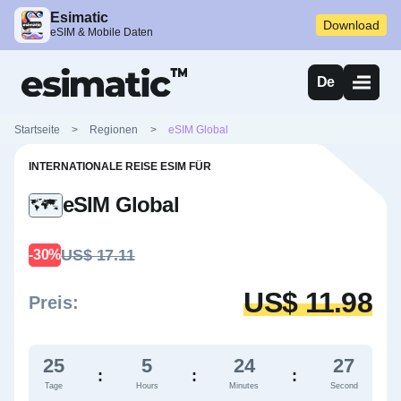
Esimatic
Download
eSIM & Mobile Daten
De
Startseite
>
Regionen
>
eSIM Global
INTERNATIONALE REISE ESIM FÜR
eSIM Global
US$ 17.11
-30%
US$ 11.98
Preis:
25
5
24
27
:
:
:
Tage
Hours
Minutes
Second