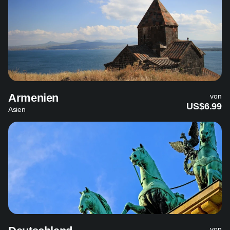
Armenien
von
US$6.99
Asien
von