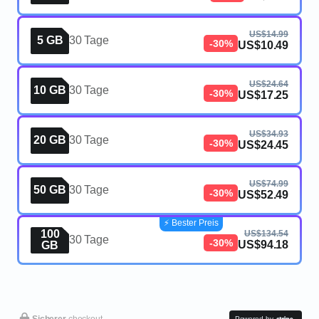
US$14.99
5 GB
30 Tage
-30%
US$10.49
US$24.64
10 GB
30 Tage
-30%
US$17.25
US$34.93
20 GB
30 Tage
-30%
US$24.45
US$74.99
50 GB
30 Tage
-30%
US$52.49
⚡️ Bester Preis
100
US$134.54
30 Tage
-30%
US$94.18
GB
Sicherer
checkout
Powered by