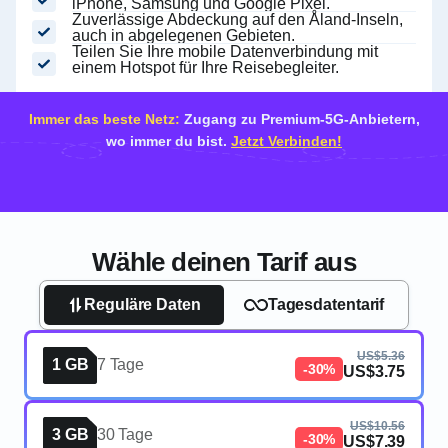
iPhone, Samsung und Google Pixel.
Zuverlässige Abdeckung auf den Åland-Inseln,
auch in abgelegenen Gebieten.
Teilen Sie Ihre mobile Datenverbindung mit
einem Hotspot für Ihre Reisebegleiter.
Immer das beste Netz:
Zugang zu Premium-5G-Anbietern,
wo immer du bist.
Jetzt Verbinden!
Wähle deinen Tarif aus
Reguläre Daten
Tagesdatentarif
US$5.36
1 GB
7 Tage
-30%
US$3.75
US$10.56
3 GB
30 Tage
-30%
US$7.39