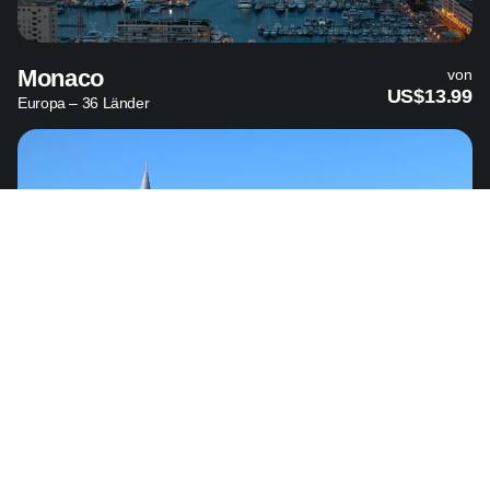
Monaco
von
US$13.99
Europa – 36 Länder
Türkei
von
US$3.89
Naher Osten