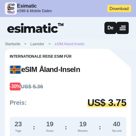
Esimatic
Download
eSIM & Mobile Daten
De
Startseite
>
Laender
>
eSIM Aland Inseln
INTERNATIONALE REISE ESIM FÜR
eSIM Åland-Inseln
US$ 5.36
-30%
US$ 3.75
Preis:
23
19
19
40
:
:
:
Tage
Hours
Minutes
Second