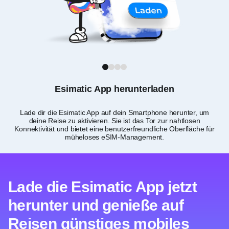
1
2
3
4
Esimatic App herunterladen
Lade dir die Esimatic App auf dein Smartphone herunter, um
P
deine Reise zu aktivieren. Sie ist das Tor zur nahtlosen
Konnektivität und bietet eine benutzerfreundliche Oberfläche für
müheloses eSIM-Management.
Lade die Esimatic App jetzt
herunter und genieße auf
Reisen günstiges mobiles