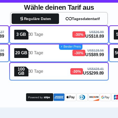
Wähle deinen Tarif aus
Reguläre Daten
Tagesdatentarif
.27
US$26.99
3 GB
30 Tage
-30%
89
US$18.89
⚡️ Bester Preis
.56
US$128.56
20 GB
30 Tage
5
-30%
89
US$89.99
100
US$428.41
30 Tage
-30%
US$299.89
GB
Powered by