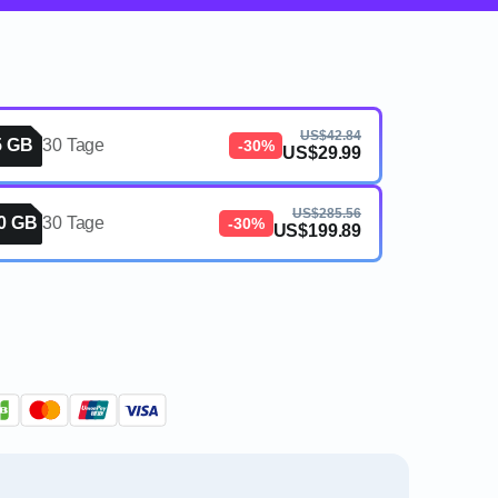
US$42.84
5 GB
30 Tage
-30%
US$29.99
US$285.56
0 GB
30 Tage
-30%
US$199.89