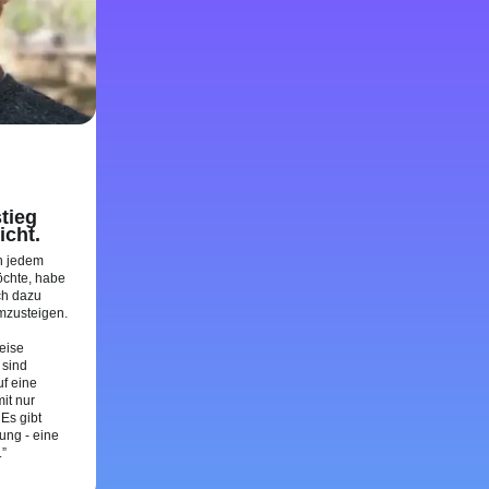
tieg
icht.
in jedem
öchte, habe
ch dazu
mzusteigen.
eise
 sind
f eine
it nur
 Es gibt
ung - eine
.