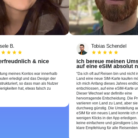
sele B.
Tobias Schendel
rfreudnlich & nice
Ich bereue meinen Ums
auf eine eSIM absolut n
htung meines Kontos war innerhalb
Da ich oft auf Reisen bin und nicht 
uten erledigt und das Design der
Land eine neue SIM-Karte kaufen m
 strukturiert, so dass man als Nutzer
ich mich Anfang dieses Jahres endli
erigkeiten hat, etwas falsch zu
entschlossen, auf eine eSIM-Karte u
Dieser Wechsel war definitiv eine
hervorragende Entscheidung. Die Pr
variieren von Land zu Land, aber sie
durchweg günstig. Die Umstellung au
eSIM für ein neues Land konnte ich m
wenigen Klicks in der App erledigen.
keine einfachere und günstigere Lös
klare Empfehlung für alle Reisenden