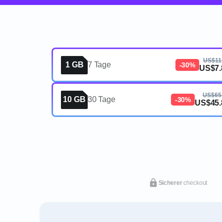
US$11
1 GB
7 Tage
-30%
US$7.
US$65
10 GB
30 Tage
-30%
US$45.
Sicherer
checkout