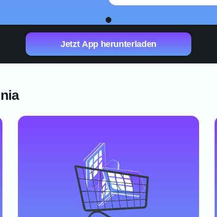
1
Jetzt App herunterladen
enia