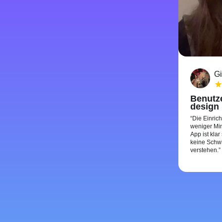
Gi
Benutze
design
Die Einric
weniger Min
App ist klar
keine Schwi
verstehen.