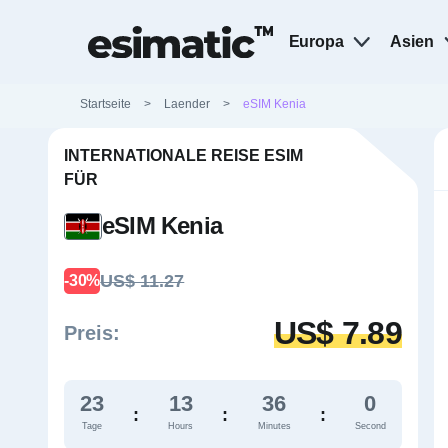
Europa
Asien
Startseite
>
Laender
>
eSIM Kenia
INTERNATIONALE REISE ESIM
FÜR
eSIM Kenia
US$ 11.27
-30%
US$ 7.89
Preis:
23
13
35
59
:
:
:
Tage
Hours
Minutes
Second