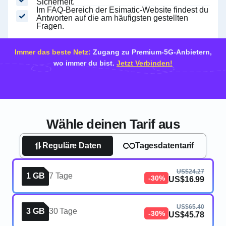
Sicherheit.
Im FAQ-Bereich der Esimatic-Website findest du
Antworten auf die am häufigsten gestellten
Fragen.
Immer das beste Netz:
Zugang zu Premium-5G-Anbietern,
wo immer du bist.
Jetzt Verbinden!
Wähle deinen Tarif aus
Reguläre Daten
Tagesdatentarif
US$24.27
1 GB
7 Tage
-30%
US$16.99
US$65.40
3 GB
30 Tage
-30%
US$45.78