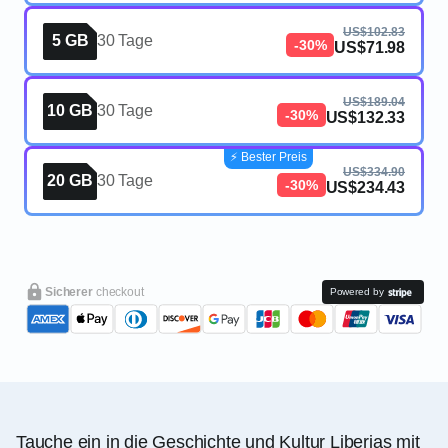
US$102.83
5 GB
30 Tage
-30%
US$71.98
US$189.04
10 GB
30 Tage
-30%
US$132.33
⚡️ Bester Preis
US$334.90
20 GB
30 Tage
-30%
US$234.43
Sicherer
checkout
Powered by
Tauche ein in die Geschichte und Kultur Liberias mit