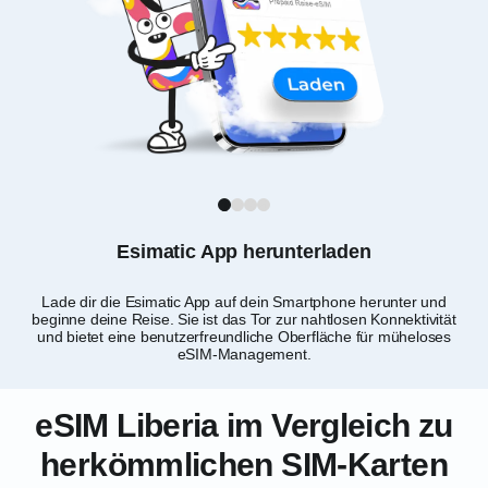
1
2
3
4
Esimatic App herunterladen
Lade dir die Esimatic App auf dein Smartphone herunter und
Bes
beginne deine Reise. Sie ist das Tor zur nahtlosen Konnektivität
au
und bietet eine benutzerfreundliche Oberfläche für müheloses
eSIM-Management.
eSIM Liberia im Vergleich zu
herkömmlichen SIM-Karten