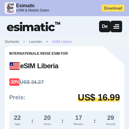
Esimatic
Download
eSIM & Mobile Daten
De
Startseite
>
Laender
>
eSIM Liberia
INTERNATIONALE REISE ESIM FÜR
eSIM Liberia
US$ 24.27
-30%
US$ 16.99
Preis:
22
20
17
27
:
:
:
Tage
Hours
Minutes
Second