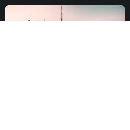
von
US$