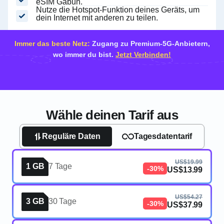
eSIM Gabun.
Nutze die Hotspot-Funktion deines Geräts, um
dein Internet mit anderen zu teilen.
Immer das beste Netz:
Zugang zu Premium-5G-Anbietern,
wo immer du bist.
Jetzt Verbinden!
Wähle deinen Tarif aus
Reguläre Daten
Tagesdatentarif
US$19.99
1 GB
7 Tage
-30%
US$13.99
US$54.27
3 GB
30 Tage
-30%
US$37.99