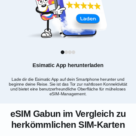
1
2
3
4
Esimatic App herunterladen
Lade dir die Esimatic App auf dein Smartphone herunter und
Du
beginne deine Reise. Sie ist das Tor zur nahtlosen Konnektivität
als
und bietet eine benutzerfreundliche Oberfläche für müheloses
eSIM-Management.
eSIM Gabun im Vergleich zu
herkömmlichen SIM-Karten