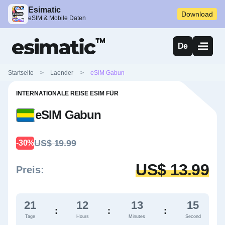
Esimatic
Download
eSIM & Mobile Daten
De
Startseite
>
Laender
>
eSIM Gabun
INTERNATIONALE REISE ESIM FÜR
eSIM Gabun
US$ 19.99
-30%
US$ 13.99
Preis:
21
12
13
14
:
:
:
Tage
Hours
Minutes
Second