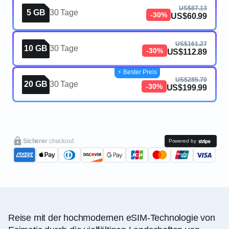
US$87.13
5 GB
30 Tage
-30%
US$60.99
US$161.27
10 GB
30 Tage
-30%
US$112.89
⚡️ Bester Preis
US$285.70
20 GB
30 Tage
-30%
US$199.99
Sicherer
checkout
Powered by
Reise mit der hochmodernen eSIM-Technologie von