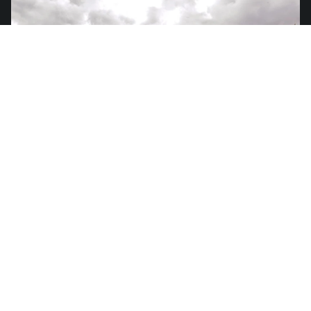
Kolumbien
von
US$4.49
Südamerika