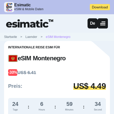
Esimatic
Download
eSIM & Mobile Daten
De
Startseite
>
Laender
>
eSIM Montenegro
INTERNATIONALE REISE ESIM FÜR
eSIM Montenegro
US$ 6.41
-30%
US$ 4.49
Preis:
24
6
59
34
:
:
:
Tage
Hours
Minutes
Second