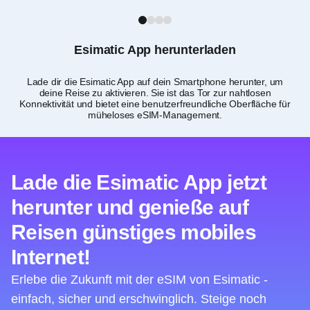
1
2
3
4
Esimatic App herunterladen
Lade dir die Esimatic App auf dein Smartphone herunter, um
deine Reise zu aktivieren. Sie ist das Tor zur nahtlosen
Konnektivität und bietet eine benutzerfreundliche Oberfläche für
müheloses eSIM-Management.
Lade die Esimatic App jetzt
herunter und genieße auf
Reisen günstiges mobiles
Internet!
Erlebe die Zukunft mit der eSIM von Esimatic -
einfach, sicher und erschwinglich. Steige noch