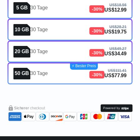
US$18.56
5 GB
30 Tage
-30%
US$12.99
US$28.21
10 GB
30 Tage
-30%
US$19.75
US$49.27
20 GB
30 Tage
-30%
US$34.49
⚡️ Bester Preis
US$111.41
50 GB
30 Tage
-30%
US$77.99
Sicherer
checkout
Powered by