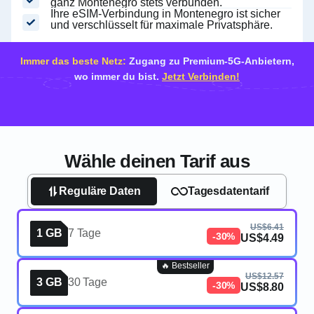
ganz Montenegro stets verbunden.
Ihre eSIM-Verbindung in Montenegro ist sicher
und verschlüsselt für maximale Privatsphäre.
Immer das beste Netz:
Zugang zu Premium-5G-Anbietern,
wo immer du bist.
Jetzt Verbinden!
Wähle deinen Tarif aus
Reguläre Daten
Tagesdatentarif
US$6.41
1 GB
7 Tage
-30%
US$4.49
🔥 Bestseller
US$12.57
3 GB
30 Tage
-30%
US$8.80