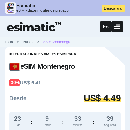
Esimatic
Descargar
eSIM y datos móviles de prepago
Es
Inicio
>
Paises
>
eSIM Montenegro
INTERNACIONALES VIAJES ESIM PARA
eSIM Montenegro
US$ 6.41
-30%
US$ 4.49
Desde
23
9
33
38
:
:
:
Días
Horario
Minutos
Segundos