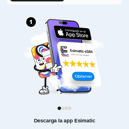
1
2
3
4
Descarga la app Esimatic