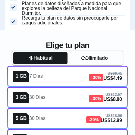
Planes de datos diseñados a medida para que
explores la belleza del Parque Nacional
Durmitor.
Recarga tu plan de datos sin preocuparte por
cargos adicionales.
Elige tu plan
Habitual
Ilimitado
US$6.41
1 GB
7 Días
-30%
US$4.49
US$12.57
3 GB
30 Días
-30%
US$8.80
US$18.56
5 GB
30 Días
-30%
US$12.99