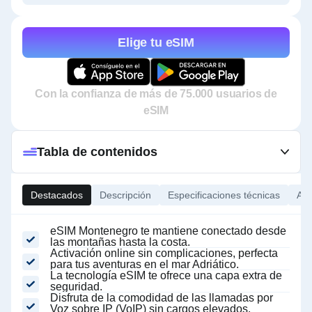
Elige tu eSIM
Con la confianza de más de 75.000 usuarios de
eSIM
Tabla de contenidos
Destacados
Descripción
Especificaciones técnicas
Ace
eSIM Montenegro te mantiene conectado desde
las montañas hasta la costa.
Activación online sin complicaciones, perfecta
para tus aventuras en el mar Adriático.
La tecnología eSIM te ofrece una capa extra de
seguridad.
Disfruta de la comodidad de las llamadas por
Voz sobre IP (VoIP) sin cargos elevados.