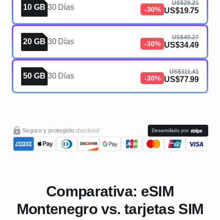
US$28.21
10 GB
30 Días
-30%
US$19.75
US$49.27
20 GB
30 Días
-30%
US$34.49
US$111.41
50 GB
30 Días
-30%
US$77.99
Seguro y protegido
checkout
Desarrollado por
Comparativa: eSIM
Montenegro vs. tarjetas SIM