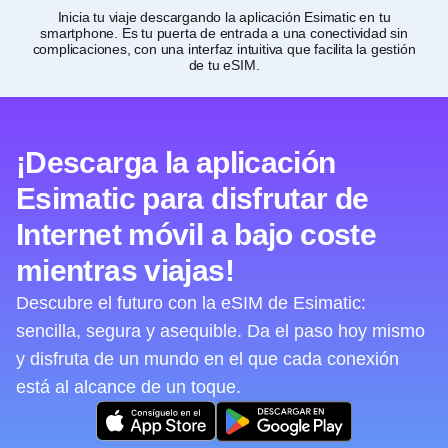
Inicia tu viaje descargando la aplicación Esimatic en tu
P
smartphone. Es tu puerta de entrada a una conectividad sin
complicaciones, con una interfaz intuitiva que facilita la gestión
de tu eSIM.
¡Descarga la aplicación
Esimatic para disfrutar de
Internet móvil a bajo coste
mientras viajas!
Descubre el futuro con la eSIM de Esimatic:
sencilla, segura y asequible. Da el paso hoy mismo
y disfruta de un mundo en el que cada conexión
está al alcance de un toque.