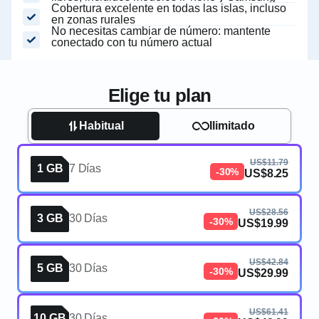
Cobertura excelente en todas las islas, incluso
en zonas rurales
No necesitas cambiar de número: mantente
conectado con tu número actual
Elige tu plan
Habitual
Ilimitado
US$11.79
1 GB
7 Días
-30%
US$8.25
US$28.56
3 GB
30 Días
-30%
US$19.99
US$42.84
5 GB
30 Días
-30%
US$29.99
US$61.41
10 GB
30 Días