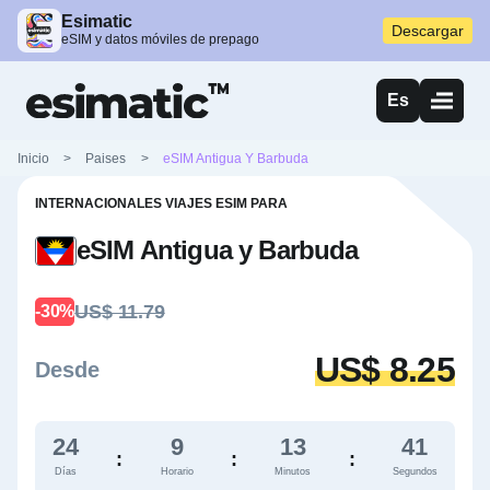
Esimatic
Descargar
eSIM y datos móviles de prepago
Es
Inicio
>
Paises
>
eSIM Antigua Y Barbuda
INTERNACIONALES VIAJES ESIM PARA
eSIM Antigua y Barbuda
US$ 11.79
-30%
US$ 8.25
Desde
24
9
13
40
:
:
:
Días
Horario
Minutos
Segundos