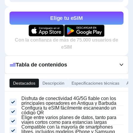
Elige tu eSIM
Con la confianza de más de 75.000 usuarios de
eSIM
Tabla de contenidos
Destacados
Descripción
Especificaciones técnicas
Ace
Disfruta de conectividad 4G/5G fiable con los
principales operadores en Antigua y Barbuda
Configura tu eSIM fácilmente escaneando un
código QR
Elige entre varios planes de datos, tanto para
viajes cortos como para estancias largas
Compatible con la mayoría de smartphones
libres, incluidos modelos iPhone y Samsung