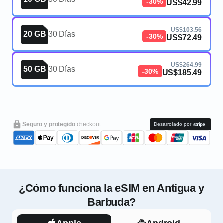
-30%
US$42.99
US$103.56
20 GB
30 Días
-30%
US$72.49
US$264.99
50 GB
30 Días
-30%
US$185.49
Seguro y protegido
checkout
Desarrollado por
¿Cómo funciona la eSIM en Antigua y
Barbuda?