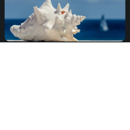
Anguila
de
US$8.25
América del Norte
Argelia
de