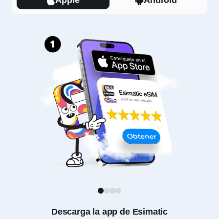
Apple
Android
1
2
3
4
Descarga la app de Esimatic