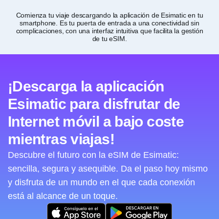
Comienza tu viaje descargando la aplicación de Esimatic en tu
P
smartphone. Es tu puerta de entrada a una conectividad sin
com
complicaciones, con una interfaz intuitiva que facilita la gestión
de tu eSIM.
¡Descarga la aplicación
Esimatic para disfrutar de
Internet móvil a bajo coste
mientras viajas!
Descubre el futuro con la eSIM de Esimatic:
sencilla, segura y asequible. Da el paso hoy mismo
y disfruta de un mundo en el que cada conexión
está al alcance de un toque.