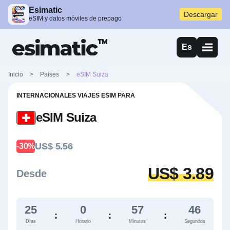
Esimatic
Descargar
eSIM y datos móviles de prepago
Es
Inicio
>
Paises
>
eSIM Suiza
INTERNACIONALES VIAJES ESIM PARA
eSIM Suiza
US$ 5.56
-30%
US$ 3.89
Desde
25
0
57
45
:
:
:
Días
Horario
Minutos
Segundos