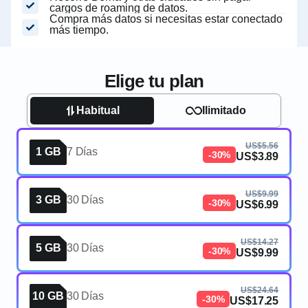
cargos de roaming de datos.
Compra más datos si necesitas estar conectado
más tiempo.
Elige tu plan
Habitual
Ilimitado
US$5.56
1 GB
7 Días
-30%
US$3.89
US$9.99
3 GB
30 Días
-30%
US$6.99
US$14.27
5 GB
30 Días
-30%
US$9.99
US$24.64
10 GB
30 Días
-30%
US$17.25