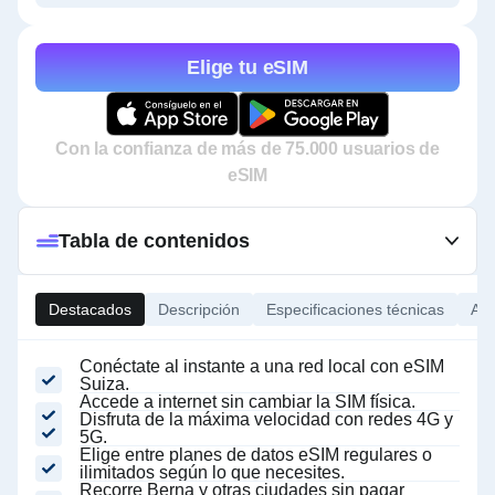
Elige tu eSIM
Con la confianza de más de 75.000 usuarios de
eSIM
Tabla de contenidos
Destacados
Descripción
Especificaciones técnicas
Ace
Conéctate al instante a una red local con eSIM
Suiza.
Accede a internet sin cambiar la SIM física.
Disfruta de la máxima velocidad con redes 4G y
5G.
Elige entre planes de datos eSIM regulares o
ilimitados según lo que necesites.
Recorre Berna y otras ciudades sin pagar