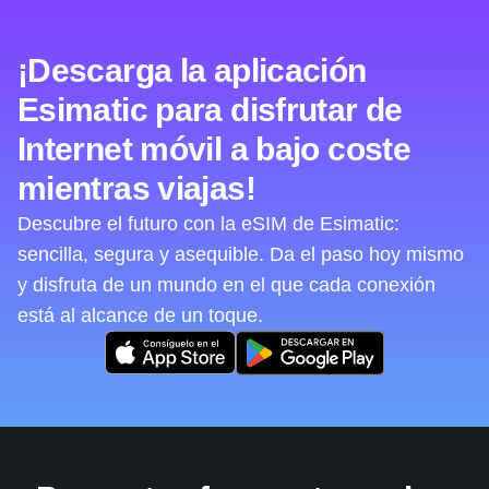
¡Descarga la aplicación
Esimatic para disfrutar de
Internet móvil a bajo coste
mientras viajas!
Descubre el futuro con la eSIM de Esimatic:
sencilla, segura y asequible. Da el paso hoy mismo
y disfruta de un mundo en el que cada conexión
está al alcance de un toque.