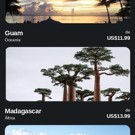
Guam
de
US$11.99
Oceanía
Madagascar
de
US$13.99
África