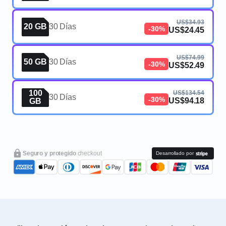
US$34.93
20 GB
30 Días
-30%
US$24.45
US$74.99
50 GB
30 Días
-30%
US$52.49
100
US$134.54
30 Días
-30%
US$94.18
GB
Seguro y protegido
checkout
Desarrollado por