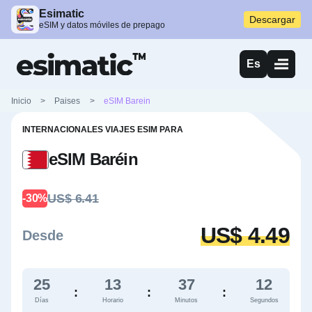
Esimatic
Descargar
eSIM y datos móviles de prepago
Es
Inicio
>
Paises
>
eSIM Barein
INTERNACIONALES VIAJES ESIM PARA
eSIM Baréin
US$ 6.41
-30%
US$ 4.49
Desde
25
13
37
11
:
:
:
Días
Horario
Minutos
Segundos