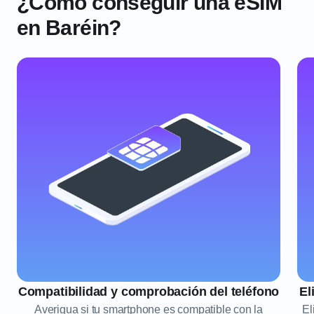
¿Cómo conseguir una eSIM
en Baréin?
Compatibilidad y comprobación del teléfono
El
Averigua si tu smartphone es compatible con la
El