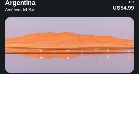
Argentina
de
US$4.99
América del Sur
Argelia
de
US$13.45
África