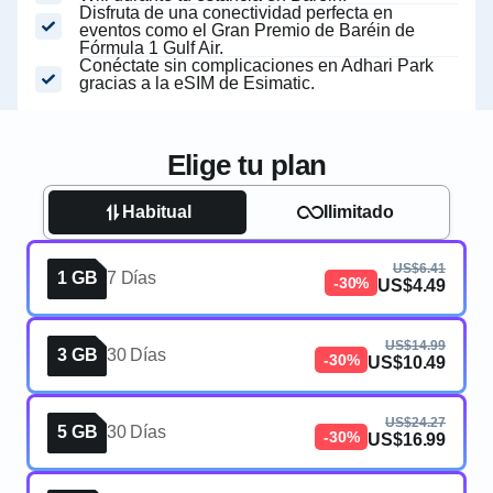
Disfruta de una conectividad perfecta en
eventos como el Gran Premio de Baréin de
Fórmula 1 Gulf Air.
Conéctate sin complicaciones en Adhari Park
gracias a la eSIM de Esimatic.
Elige tu plan
Habitual
Ilimitado
US$6.41
1 GB
7 Días
-30%
US$4.49
US$14.99
3 GB
30 Días
-30%
US$10.49
US$24.27
5 GB
30 Días
-30%
US$16.99