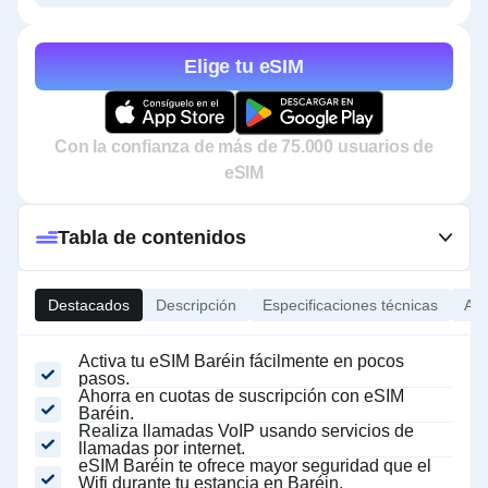
Elige tu eSIM
Con la confianza de más de 75.000 usuarios de
eSIM
Tabla de contenidos
Destacados
Descripción
Especificaciones técnicas
Ace
Activa tu eSIM Baréin fácilmente en pocos
pasos.
Ahorra en cuotas de suscripción con eSIM
Baréin.
Realiza llamadas VoIP usando servicios de
llamadas por internet.
eSIM Baréin te ofrece mayor seguridad que el
Wifi durante tu estancia en Baréin.