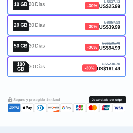
US$37.13
10 GB
30 Días
-30%
US$25.99
US$57.13
20 GB
30 Días
-30%
US$39.99
US$135.70
50 GB
30 Días
-30%
US$94.99
100
US$230.70
30 Días
-30%
US$161.49
GB
Seguro y protegido
checkout
Desarrollado por