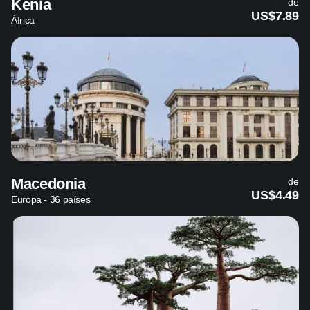
Kenia
de
US$7.89
África
Macedonia
de
US$4.49
Europa - 36 países