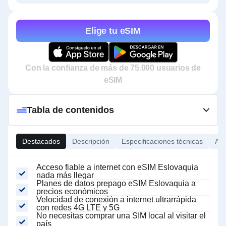
Elige tu eSIM
Con la confianza de más de 75.000 usuarios de
eSIM
Tabla de contenidos
Destacados
Descripción
Especificaciones técnicas
Ace
Acceso fiable a internet con eSIM Eslovaquia
nada más llegar
Planes de datos prepago eSIM Eslovaquia a
precios económicos
Velocidad de conexión a internet ultrarrápida
con redes 4G LTE y 5G
No necesitas comprar una SIM local al visitar el
país