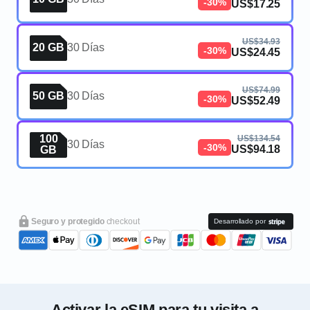
-30%
US$17.25
US$34.93
20 GB
30 Días
-30%
US$24.45
US$74.99
50 GB
30 Días
-30%
US$52.49
100
US$134.54
30 Días
-30%
US$94.18
GB
Seguro y protegido
checkout
Desarrollado por
Activar la eSIM para tu visita a