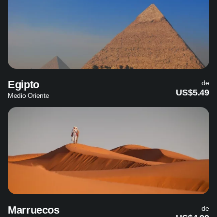
Egipto
de
US$5.49
Medio Oriente
Marruecos
de