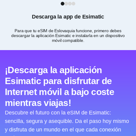
1
2
3
4
Descarga la app de Esimatic
Para que tu eSIM de Eslovaquia funcione, primero debes
Co
descargar la aplicación Esimatic e instalarla en un dispositivo
pl
móvil compatible.
¡Descarga la aplicación
Esimatic para disfrutar de
Internet móvil a bajo coste
mientras viajas!
Descubre el futuro con la eSIM de Esimatic:
sencilla, segura y asequible. Da el paso hoy mismo
y disfruta de un mundo en el que cada conexión