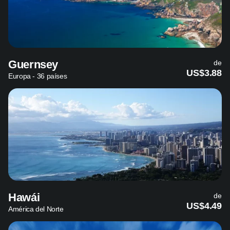
Guernsey
de
US$3.88
Europa - 36 países
Hawái
de
US$4.49
América del Norte