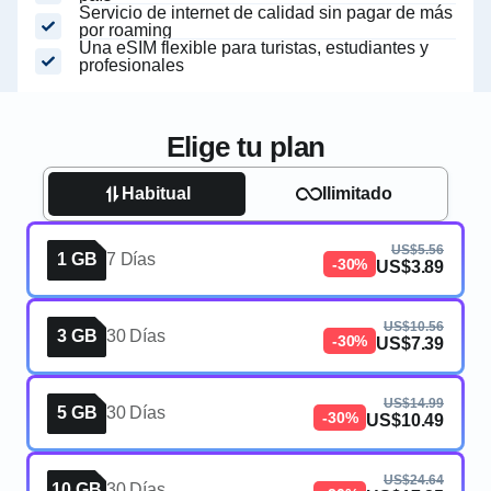
Servicio de internet de calidad sin pagar de más
por roaming
Una eSIM flexible para turistas, estudiantes y
profesionales
Elige tu plan
Habitual
Ilimitado
US$5.56
1 GB
7 Días
-30%
US$3.89
US$10.56
3 GB
30 Días
-30%
US$7.39
US$14.99
5 GB
30 Días
-30%
US$10.49
US$24.64
10 GB
30 Días