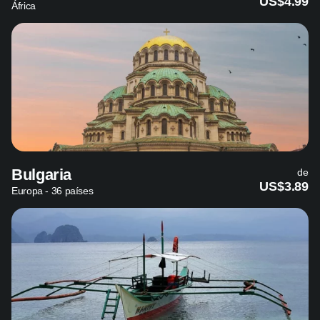
US$4.99
África
Bulgaria
de
US$3.89
Europa - 36 países