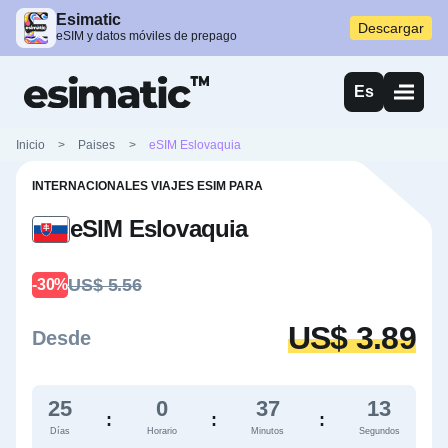
Esimatic
Descargar
eSIM y datos móviles de prepago
Es
Inicio
>
Paises
>
eSIM Eslovaquia
INTERNACIONALES VIAJES ESIM PARA
eSIM Eslovaquia
US$ 5.56
-30%
US$ 3.89
Desde
25
0
37
11
:
:
:
Días
Horario
Minutos
Segundos