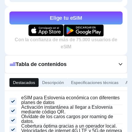
Elige tu eSIM
Con la confianza de más de 75.000 usuarios de
eSIM
Tabla de contenidos
Destacados
Descripción
Especificaciones técnicas
Ace
eSIM para Eslovenia económica con diferentes
planes de datos
Activación instantánea al llegar a Eslovenia
mediante código QR.
Olvídate de los caros cargos por roaming de
datos.
Cobertura óptima gracias a un operador local.
Velocidades de internet 4G LTE y 5G de primera