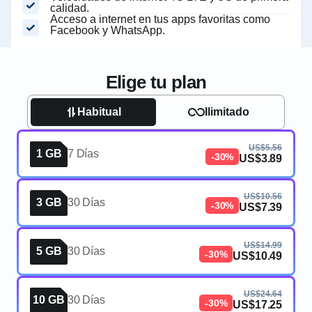
calidad.
Acceso a internet en tus apps favoritas como
Facebook y WhatsApp.
Elige tu plan
Habitual
Ilimitado
US$5.56
1 GB
7 Días
-30%
US$3.89
US$10.56
3 GB
30 Días
-30%
US$7.39
US$14.99
5 GB
30 Días
-30%
US$10.49
US$24.64
10 GB
30 Días
-30%
US$17.25