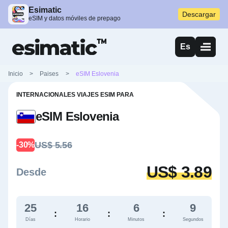
Esimatic
Descargar
eSIM y datos móviles de prepago
Es
Inicio
>
Paises
>
eSIM Eslovenia
INTERNACIONALES VIAJES ESIM PARA
eSIM Eslovenia
US$ 5.56
-30%
US$ 3.89
Desde
25
16
6
7
:
:
:
Días
Horario
Minutos
Segundos