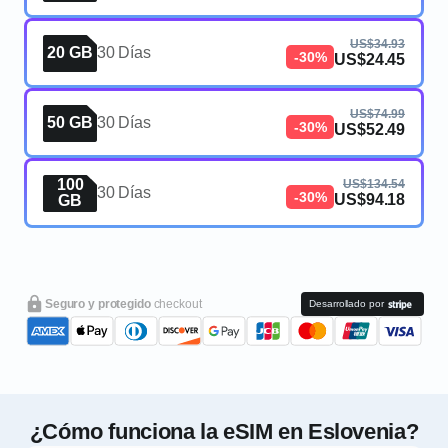
US$34.93
20 GB
30 Días
-30%
US$24.45
US$74.99
50 GB
30 Días
-30%
US$52.49
100
US$134.54
30 Días
-30%
US$94.18
GB
Seguro y protegido
checkout
Desarrollado por
¿Cómo funciona la eSIM en Eslovenia?