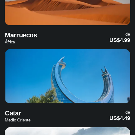
Marruecos
de
US$4.99
África
Catar
de
US$4.49
Medio Oriente