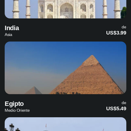
India
de
US$3.99
Asia
Egipto
de
US$5.49
Medio Oriente