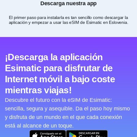
Descarga nuestra app
El primer paso para instalarla es tan sencillo como descargar la
A 
aplicación y empezar a usar las eSIM de Esimatic en Eslovenia.
p
¡Descarga la aplicación
Esimatic para disfrutar de
Internet móvil a bajo coste
mientras viajas!
Descubre el futuro con la eSIM de Esimatic:
sencilla, segura y asequible. Da el paso hoy mismo
y disfruta de un mundo en el que cada conexión
está al alcance de un toque.