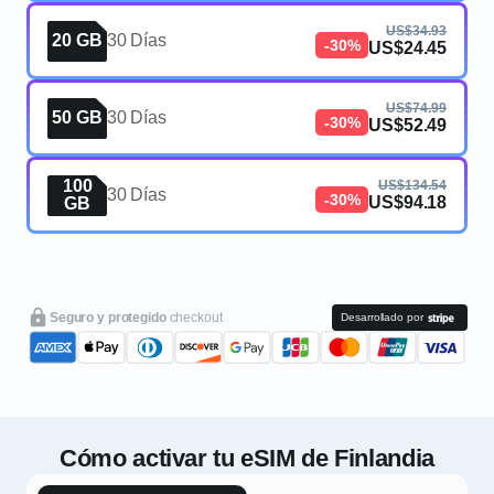
US$34.93
20 GB
30 Días
-30%
US$24.45
US$74.99
50 GB
30 Días
-30%
US$52.49
100
US$134.54
30 Días
-30%
US$94.18
GB
Seguro y protegido
checkout
Desarrollado por
Cómo activar tu eSIM de Finlandia