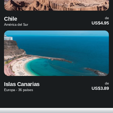
Chile
de
US$4.95
América del Sur
Islas Canarias
de
US$3.89
Europa - 36 países