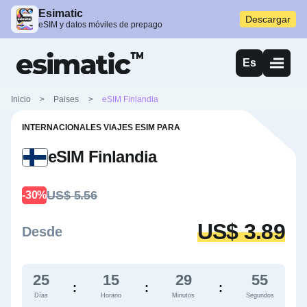
Esimatic
Descargar
eSIM y datos móviles de prepago
Es
Inicio
>
Paises
>
eSIM Finlandia
INTERNACIONALES VIAJES ESIM PARA
eSIM Finlandia
US$ 5.56
-30%
US$ 3.89
Desde
25
15
29
54
:
:
:
Días
Horario
Minutos
Segundos