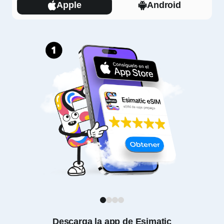
Apple
Android
1
2
3
4
Descarga la app de Esimatic