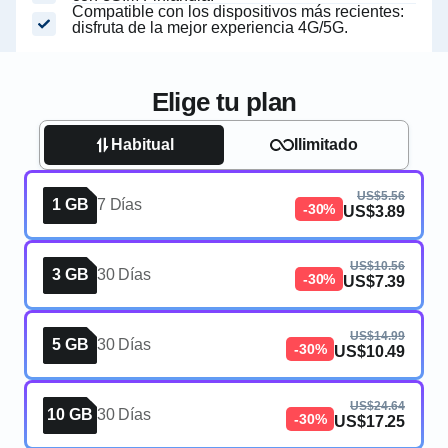
Compatible con los dispositivos más recientes:
disfruta de la mejor experiencia 4G/5G.
Elige tu plan
Habitual
Ilimitado
US$5.56
1 GB
7 Días
-30%
US$3.89
US$10.56
3 GB
30 Días
-30%
US$7.39
US$14.99
5 GB
30 Días
-30%
US$10.49
US$24.64
10 GB
30 Días
-30%
US$17.25