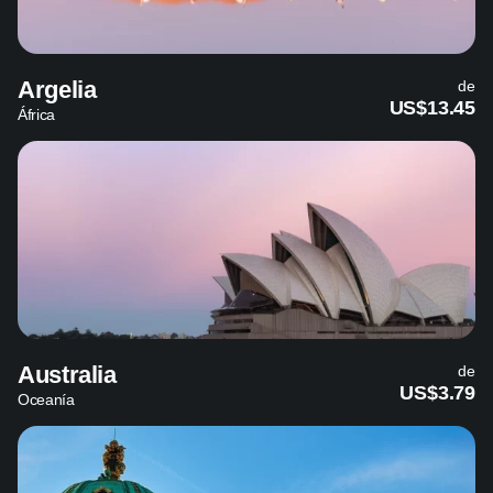
Argelia
de
US$13.45
África
Australia
de
US$3.79
Oceanía