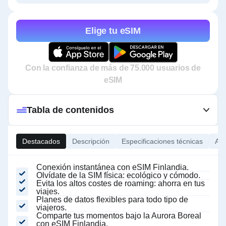
Elige tu eSIM
Con la confianza de más de 75.000 usuarios de
eSIM
Tabla de contenidos
Destacados
Descripción
Especificaciones técnicas
Ace
Conexión instantánea con eSIM Finlandia.
Olvídate de la SIM física: ecológico y cómodo.
Evita los altos costes de roaming: ahorra en tus
viajes.
Planes de datos flexibles para todo tipo de
viajeros.
Comparte tus momentos bajo la Aurora Boreal
con eSIM Finlandia.