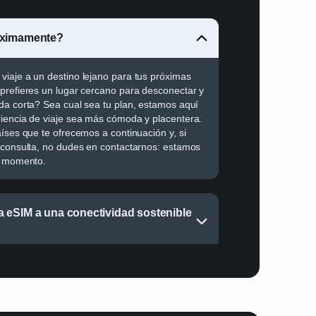
óximamente?
iaje a un destino lejano para tus próximas
prefieres un lugar cercano para desconectar y
da corta? Sea cual sea tu plan, estamos aquí
iencia de viaje sea más cómoda y placentera.
aíses que te ofrecemos a continuación y, si
 consulta, no dudes en contactarnos: estamos
do momento.
 eSIM a una conectividad sostenible
M sin problemas tanto en zonas
es?