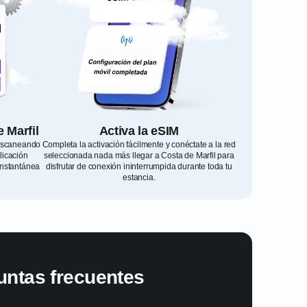
e Marfil
Activa la eSIM
 escaneando
Completa la activación fácilmente y conéctate a la red
licación
seleccionada nada más llegar a Costa de Marfil para
instantánea
disfrutar de conexión ininterrumpida durante toda tu
estancia.
untas frecuentes