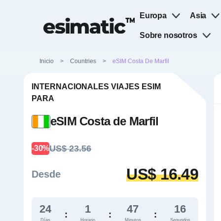
Europa
Asia
Sobre nosotros
Inicio
>
Countries
>
eSIM Costa De Marfil
INTERNACIONALES VIAJES ESIM
PARA
eSIM Costa de Marfil
US$ 23.56
-30%
US$ 16.49
Desde
24
1
47
15
:
:
:
Días
Horario
Minutos
Segundos