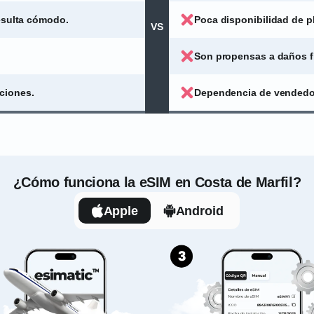
resulta cómodo.
Poca disponibilidad de p
VS
Son propensas a daños fí
ciones.
Dependencia de vendedor
¿Cómo funciona la eSIM en Costa de Marfil?
Apple
Android