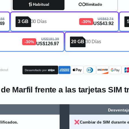
Habitual
Ilimitado
.56
US$62.74
3 GB
30 Días
-30%
49
US$43.92
US$181.39
20 GB
30 Días
-30%
US$126.97
ckout
Desarrollado por
e Marfil frente a las tarjetas SIM 
Desventaja
lificados.
Cambiar de SIM durante e