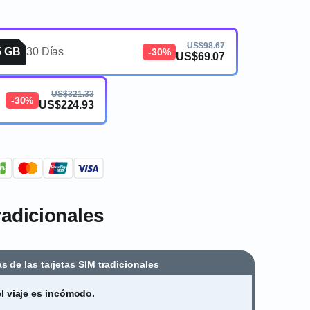
US$98.67
5 GB
30 Días
-30%
US$69.07
US$321.33
-30%
US$224.93
tradicionales
s de las tarjetas SIM tradicionales
l viaje es incómodo.