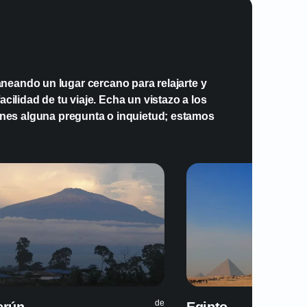
tos hay disponibles para usuarios de
rfil?
neando un lugar cercano para relajarte y
cilidad de tu viaje. Echa un vistazo a los
la cobertura de la eSIM en Costa de
enes alguna pregunta o inquietud; estamos
de