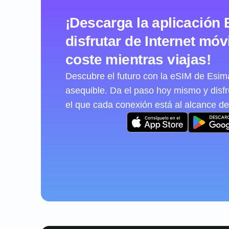
¡Descarga la aplicación 
disfrutar de Internet móvi
coste mientras viajas!
Descubre el futuro con la eSIM de Esimat
asequible. Da el paso hoy mismo y disf
el que cada conexión está al alcance de