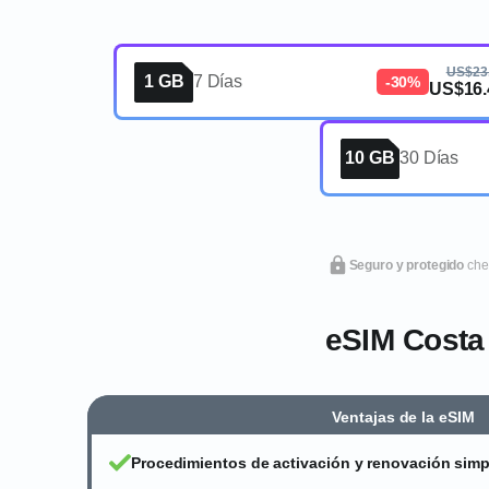
US$23
1 GB
7 Días
-30%
US$16.
10 GB
30 Días
Seguro y protegido
che
eSIM Costa d
Ventajas de la eSIM
Procedimientos de activación y renovación simp