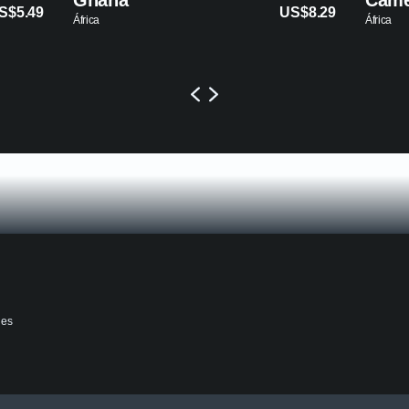
Ghana
Camerún
US$8.29
África
África
nes