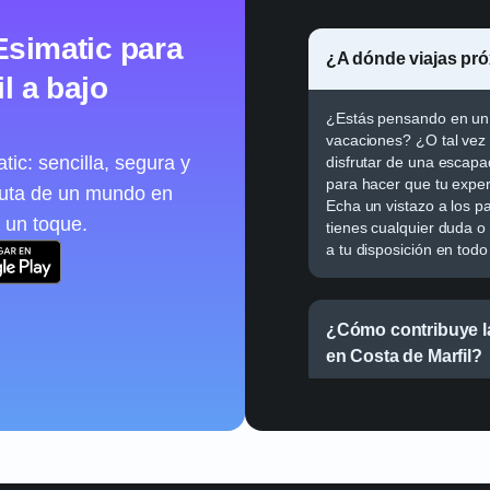
Esimatic para
¿A dónde viajas pr
l a bajo
¿Estás pensando en un v
vacaciones? ¿O tal vez 
ic: sencilla, segura y
disfrutar de una escapa
para hacer que tu exper
ruta de un mundo en
Echa un vistazo a los p
 un toque.
tienes cualquier duda o
a tu disposición en to
¿Cómo contribuye la
en Costa de Marfil?
¿Puedo usar mi eSI
urbanas como rural