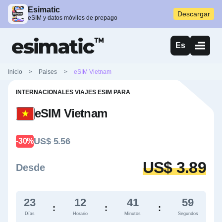
Esimatic
Descargar
eSIM y datos móviles de prepago
Es
Inicio
>
Paises
>
eSIM Vietnam
INTERNACIONALES VIAJES ESIM PARA
eSIM Vietnam
US$ 5.56
-30%
US$ 3.89
Desde
23
12
41
58
:
:
:
Días
Horario
Minutos
Segundos