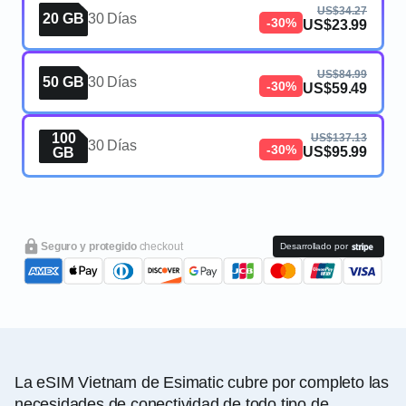
US$34.27
20 GB
30 Días
-30%
US$23.99
US$84.99
50 GB
30 Días
-30%
US$59.49
100
US$137.13
30 Días
-30%
US$95.99
GB
Seguro y protegido
checkout
Desarrollado por
La eSIM Vietnam de Esimatic cubre por completo las
necesidades de conectividad de todo tipo de