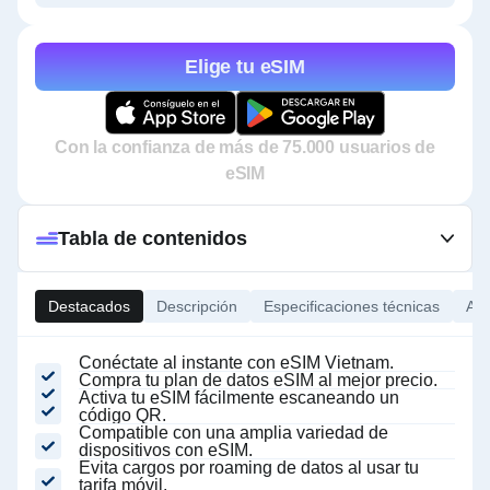
Elige tu eSIM
Con la confianza de más de 75.000 usuarios de
eSIM
Tabla de contenidos
Destacados
Descripción
Especificaciones técnicas
Ace
Conéctate al instante con eSIM Vietnam.
Compra tu plan de datos eSIM al mejor precio.
Activa tu eSIM fácilmente escaneando un
código QR.
Compatible con una amplia variedad de
dispositivos con eSIM.
Evita cargos por roaming de datos al usar tu
tarifa móvil.