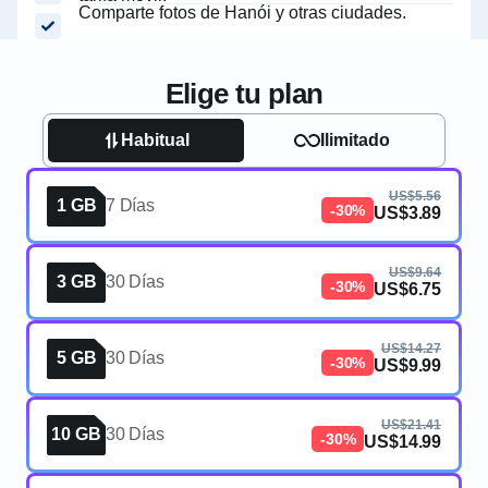
Comparte fotos de Hanói y otras ciudades.
Elige tu plan
Habitual
Ilimitado
US$5.56
1 GB
7 Días
-30%
US$3.89
US$9.64
3 GB
30 Días
-30%
US$6.75
US$14.27
5 GB
30 Días
-30%
US$9.99
US$21.41
10 GB
30 Días
-30%
US$14.99