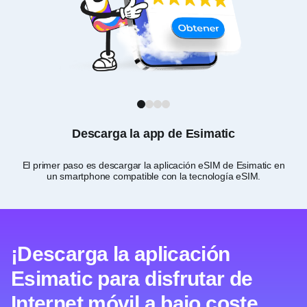
1
2
3
4
Descarga la app de Esimatic
El primer paso es descargar la aplicación eSIM de Esimatic en
Rev
un smartphone compatible con la tecnología eSIM.
¡Descarga la aplicación
Esimatic para disfrutar de
Internet móvil a bajo coste