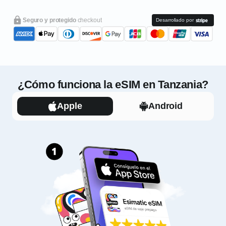
Seguro y protegido
checkout
Desarrollado por
¿Cómo funciona la eSIM en Tanzania?
Apple
Android