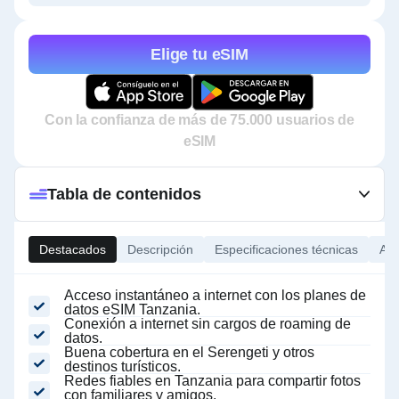
Elige tu eSIM
Con la confianza de más de 75.000 usuarios de
eSIM
Tabla de contenidos
Destacados
Descripción
Especificaciones técnicas
Ace
Acceso instantáneo a internet con los planes de
datos eSIM Tanzania.
Conexión a internet sin cargos de roaming de
datos.
Buena cobertura en el Serengeti y otros
destinos turísticos.
Redes fiables en Tanzania para compartir fotos
con familiares y amigos.