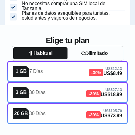
No necesitas comprar una SIM local de
Tanzania.
Planes de datos asequibles para turistas,
estudiantes y viajeros de negocios.
Elige tu plan
Habitual
Ilimitado
US$12.13
1 GB
7 Días
-30%
US$8.49
US$27.13
3 GB
30 Días
-30%
US$18.99
US$105.70
20 GB
30 Días
-30%
US$73.99