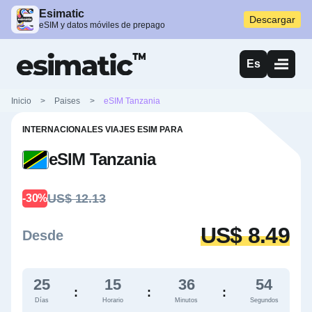
Esimatic
Descargar
eSIM y datos móviles de prepago
Es
Inicio
>
Paises
>
eSIM Tanzania
INTERNACIONALES VIAJES ESIM PARA
eSIM Tanzania
US$ 12.13
-30%
US$ 8.49
Desde
25
15
36
53
:
:
:
Días
Horario
Minutos
Segundos