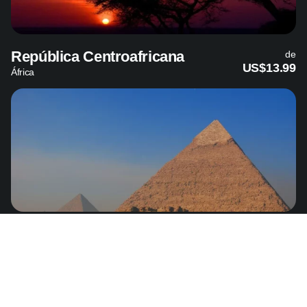
República Centroafricana
de
US$13.99
África
Egipto
de
US$5.49
Medio Oriente