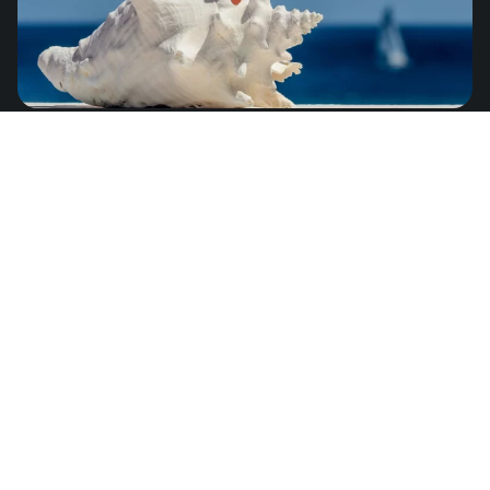
Anguila
de
US$8.25
América del Norte
Argelia
de
US$13.45
África