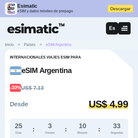
Esimatic
Descargar
eSIM y datos móviles de prepago
Es
Inicio
>
Paises
>
eSIM Argentina
INTERNACIONALES VIAJES ESIM PARA
eSIM Argentina
US$ 7.13
-30%
US$ 4.99
Desde
25
3
10
32
:
:
:
Días
Horario
Minutos
Segundos