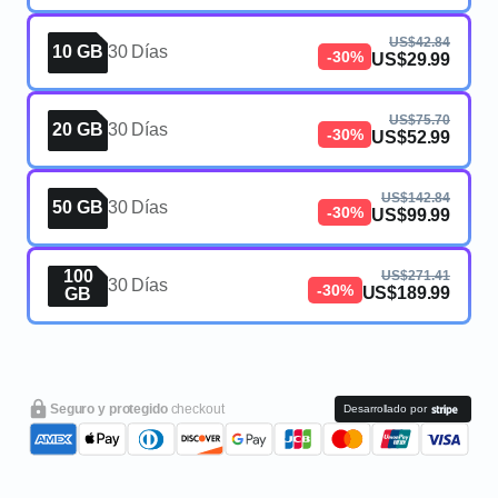
US$42.84
10 GB
30 Días
-30%
US$29.99
US$75.70
20 GB
30 Días
-30%
US$52.99
US$142.84
50 GB
30 Días
-30%
US$99.99
100
US$271.41
30 Días
-30%
US$189.99
GB
Seguro y protegido
checkout
Desarrollado por