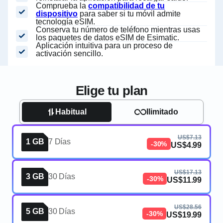
Comprueba la
compatibilidad de tu
dispositivo
para saber si tu móvil admite
tecnología eSIM.
Conserva tu número de teléfono mientras usas
los paquetes de datos eSIM de Esimatic.
Aplicación intuitiva para un proceso de
activación sencillo.
Elige tu plan
Habitual
Ilimitado
US$7.13
1 GB
7 Días
-30%
US$4.99
US$17.13
3 GB
30 Días
-30%
US$11.99
US$28.56
5 GB
30 Días
-30%
US$19.99