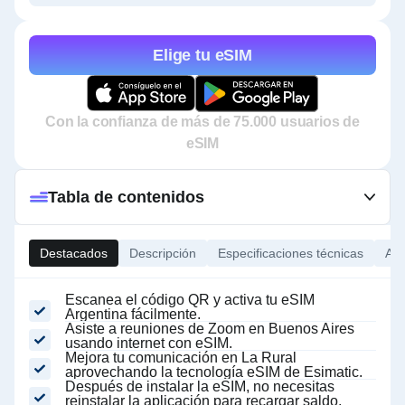
Elige tu eSIM
Con la confianza de más de 75.000 usuarios de
eSIM
Tabla de contenidos
Destacados
Descripción
Especificaciones técnicas
Ace
Escanea el código QR y activa tu eSIM
Argentina fácilmente.
Asiste a reuniones de Zoom en Buenos Aires
usando internet con eSIM.
Mejora tu comunicación en La Rural
aprovechando la tecnología eSIM de Esimatic.
Después de instalar la eSIM, no necesitas
reinstalar la aplicación para recargar saldo.