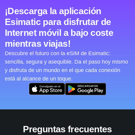
¡Descarga la aplicación
Esimatic para disfrutar de
Internet móvil a bajo coste
mientras viajas!
Descubre el futuro con la eSIM de Esimatic:
sencilla, segura y asequible. Da el paso hoy mismo
y disfruta de un mundo en el que cada conexión
está al alcance de un toque.
Preguntas frecuentes