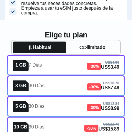
resuelve tus necesidades concretas.
Empieza a usar tu eSIM justo después de la
compra.
Elige tu plan
Habitual
Ilimitado
US$4.99
1 GB
7 Días
-30%
US$3.49
US$10.70
3 GB
30 Días
-30%
US$7.49
US$12.84
5 GB
30 Días
-30%
US$8.99
US$22.70
10 GB
30 Días
-30%
US$15.89