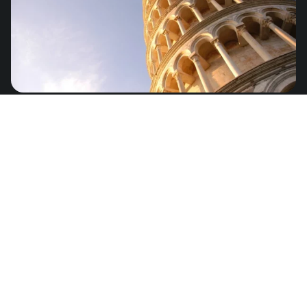
Italia
de
US$3.89
Europa - 36 países
Bulgaria
de
US$3.89