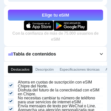
Elige tu eSIM
Con la confianza de más de 75.000 usuarios de
eSIM
Tabla de contenidos
Destacados
Descripción
Especificaciones técnicas
Ace
Ahorra en cuotas de suscripción con eSIM
Chipre del Norte.
Disfruta del futuro de la conectividad con eSIM
en Chipre.
No necesitas cambiar tu número de teléfono
para usar servicios de internet eSIM
.
Envía mensajes de texto por WeChat o Line.
Aprovecha una atención personalizada que