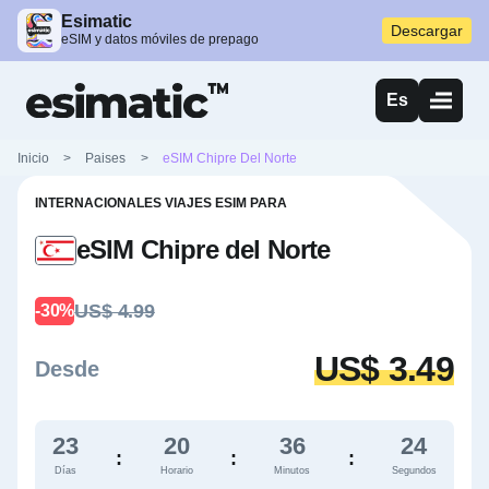
Esimatic
Descargar
eSIM y datos móviles de prepago
Es
Inicio
>
Paises
>
eSIM Chipre Del Norte
INTERNACIONALES VIAJES ESIM PARA
eSIM Chipre del Norte
US$ 4.99
-30%
US$ 3.49
Desde
23
20
36
23
:
:
:
Días
Horario
Minutos
Segundos