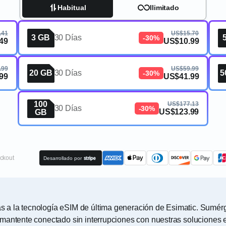
Habitual
Ilimitado
.41
US$15.70
3 GB
30 Días
-30%
49
US$10.99
.99
US$59.99
20 GB
30 Días
5
-30%
99
US$41.99
100
US$177.13
30 Días
-30%
US$123.99
GB
ckout
Desarrollado por
a la tecnología eSIM de última generación de Esimatic. Sumérget
 mantente conectado sin interrupciones con nuestras soluciones 