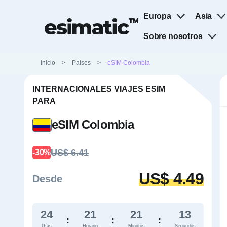
Europa
Asia
Sobre nosotros
Inicio
>
Paises
>
eSIM Colombia
INTERNACIONALES VIAJES ESIM
PARA
eSIM Colombia
US$ 6.41
-30%
US$ 4.49
Desde
24
21
21
12
:
:
:
Días
Horario
Minutos
Segundos