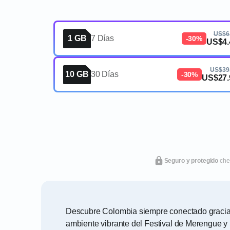
US$6
1 GB
7 Días
-30%
US$4.
US$39
10 GB
30 Días
-30%
US$27.
Seguro y protegido
che
Descubre Colombia siempre conectado gracias 
ambiente vibrante del Festival de Merengue y