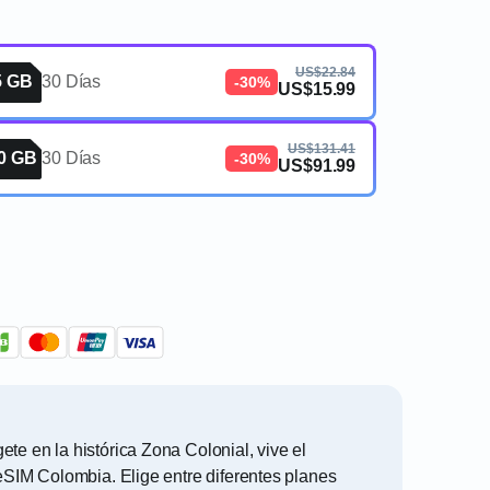
US$22.84
5 GB
30 Días
-30%
US$15.99
US$131.41
0 GB
30 Días
-30%
US$91.99
e en la histórica Zona Colonial, vive el
eSIM Colombia. Elige entre diferentes planes