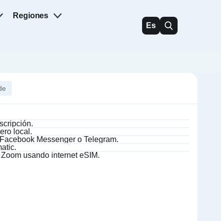
Regiones
Es
de
scripción.
ro local.
o Facebook Messenger o Telegram.
atic.
e Zoom usando internet eSIM.