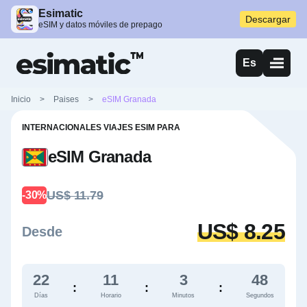
Esimatic
Descargar
eSIM y datos móviles de prepago
Es
Inicio
>
Paises
>
eSIM Granada
INTERNACIONALES VIAJES ESIM PARA
eSIM Granada
US$ 11.79
-30%
US$ 8.25
Desde
22
11
3
47
:
:
:
Días
Horario
Minutos
Segundos