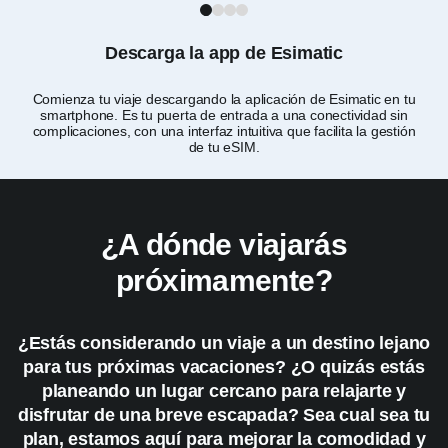
1
2
3
4
Descarga la app de Esimatic
Comienza tu viaje descargando la aplicación de Esimatic en tu
Per
smartphone. Es tu puerta de entrada a una conectividad sin
complicaciones, con una interfaz intuitiva que facilita la gestión
de tu eSIM.
¿A dónde viajarás
próximamente?
¿Estás considerando un viaje a un destino lejano
para tus próximas vacaciones? ¿O quizás estás
planeando un lugar cercano para relajarte y
disfrutar de una breve escapada? Sea cual sea tu
plan, estamos aquí para mejorar la comodidad y