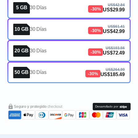
US$42.84
5 GB
30 Días
-30%
US$29.99
US$61.41
10 GB
30 Días
-30%
US$42.99
US$103.56
20 GB
30 Días
-30%
US$72.49
US$264.99
50 GB
30 Días
-30%
US$185.49
Seguro y protegido
checkout
Desarrollado por