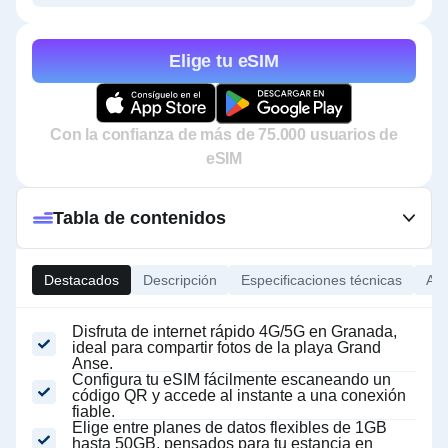
Elige tu eSIM
Con la confianza de más de 75.000 usuarios de
eSIM
Tabla de contenidos
Destacados
Descripción
Especificaciones técnicas
Ace
Disfruta de internet rápido 4G/5G en Granada,
ideal para compartir fotos de la playa Grand
Anse.
Configura tu eSIM fácilmente escaneando un
código QR y accede al instante a una conexión
fiable.
Elige entre planes de datos flexibles de 1GB
hasta 50GB, pensados para tu estancia en