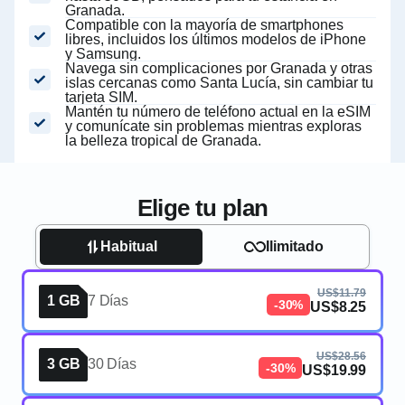
Granada.
Compatible con la mayoría de smartphones
libres, incluidos los últimos modelos de iPhone
y Samsung.
Navega sin complicaciones por Granada y otras
islas cercanas como Santa Lucía, sin cambiar tu
tarjeta SIM.
Mantén tu número de teléfono actual en la eSIM
y comunícate sin problemas mientras exploras
la belleza tropical de Granada.
Elige tu plan
Habitual
Ilimitado
US$11.79
1 GB
7 Días
-30%
US$8.25
US$28.56
3 GB
30 Días
-30%
US$19.99