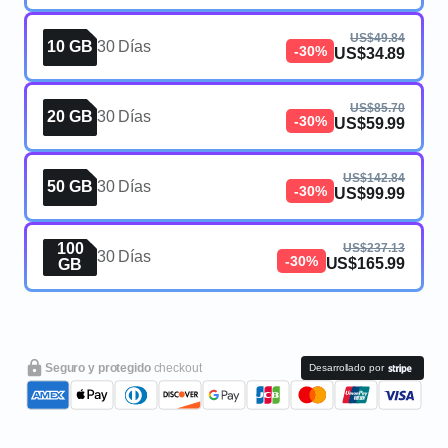
US$49.84
10 GB
30 Días
-30%
US$34.89
US$85.70
20 GB
30 Días
-30%
US$59.99
US$142.84
50 GB
30 Días
-30%
US$99.99
100
US$237.13
30 Días
-30%
US$165.99
GB
Seguro y protegido
checkout
Desarrollado por