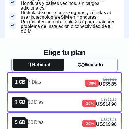
Honduras y países vecinos, sin cargos
adicionales.
Disfruta de conexiones seguras y cifradas al
usar la tecnología eSIM en Honduras.
Recibe atención al cliente 24/7 para cualquier
problema de instalación o conectividad de tu
eSIM.
Elige tu plan
Habitual
Ilimitado
US$8.36
1 GB
7 Días
-30%
US$5.85
US$21.29
3 GB
30 Días
-30%
US$14.90
US$28.43
5 GB
30 Días
-30%
US$19.90