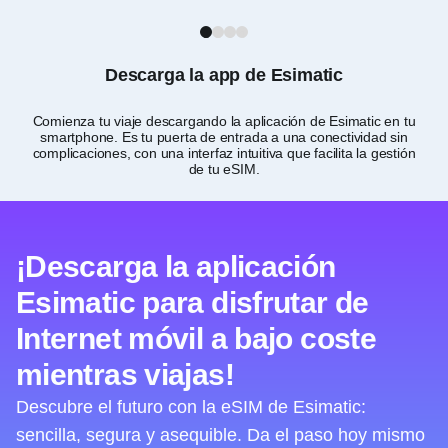
1
2
3
4
Descarga la app de Esimatic
Comienza tu viaje descargando la aplicación de Esimatic en tu
smartphone. Es tu puerta de entrada a una conectividad sin
de
complicaciones, con una interfaz intuitiva que facilita la gestión
de tu eSIM.
¡Descarga la aplicación
Esimatic para disfrutar de
Internet móvil a bajo coste
mientras viajas!
Descubre el futuro con la eSIM de Esimatic:
sencilla, segura y asequible. Da el paso hoy mismo