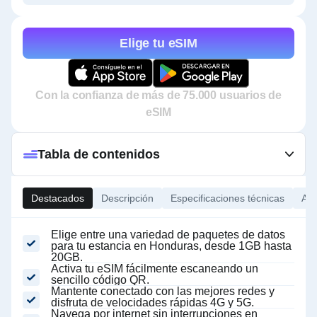
Elige tu eSIM
Con la confianza de más de 75.000 usuarios de
eSIM
Tabla de contenidos
Destacados
Descripción
Especificaciones técnicas
Ace
Elige entre una variedad de paquetes de datos
para tu estancia en Honduras, desde 1GB hasta
20GB.
Activa tu eSIM fácilmente escaneando un
sencillo código QR.
Mantente conectado con las mejores redes y
disfruta de velocidades rápidas 4G y 5G.
Navega por internet sin interrupciones en