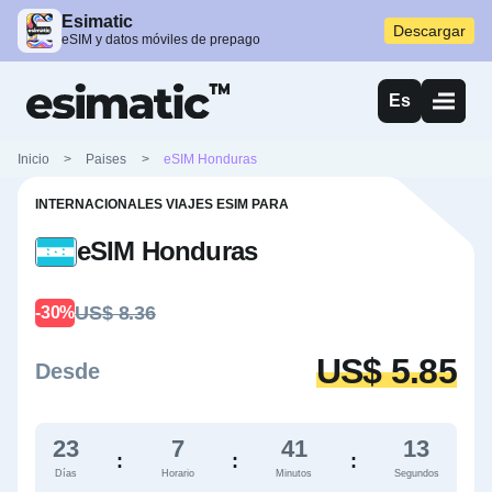
Esimatic
Descargar
eSIM y datos móviles de prepago
Es
Inicio
>
Paises
>
eSIM Honduras
INTERNACIONALES VIAJES ESIM PARA
eSIM Honduras
US$ 8.36
-30%
US$ 5.85
Desde
23
7
41
12
:
:
:
Días
Horario
Minutos
Segundos