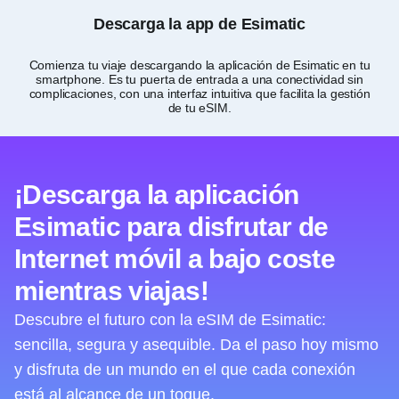
Descarga la app de Esimatic
Comienza tu viaje descargando la aplicación de Esimatic en tu
Per
smartphone. Es tu puerta de entrada a una conectividad sin
complicaciones, con una interfaz intuitiva que facilita la gestión
de tu eSIM.
¡Descarga la aplicación
Esimatic para disfrutar de
Internet móvil a bajo coste
mientras viajas!
Descubre el futuro con la eSIM de Esimatic:
sencilla, segura y asequible. Da el paso hoy mismo
y disfruta de un mundo en el que cada conexión
está al alcance de un toque.