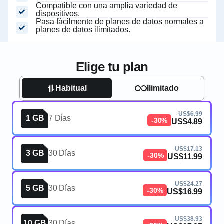
Compatible con una amplia variedad de
dispositivos.
Pasa fácilmente de planes de datos normales a
planes de datos ilimitados.
Elige tu plan
Habitual
Ilimitado
US$6.99
1 GB
7 Días
-30%
US$4.89
US$17.13
3 GB
30 Días
-30%
US$11.99
US$24.27
5 GB
30 Días
-30%
US$16.99
US$38.93
10 GB
30 Días