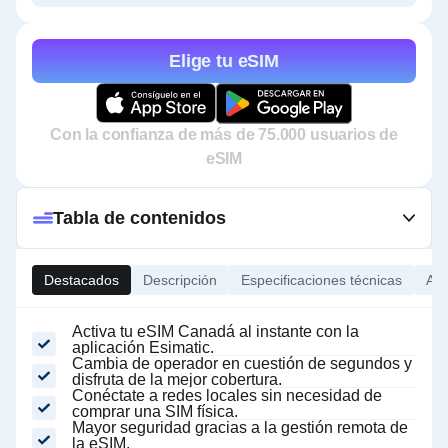
Elige tu eSIM
Con la confianza de más de 75.000 usuarios de
eSIM
Tabla de contenidos
Destacados
Descripción
Especificaciones técnicas
Ace
Activa tu eSIM Canadá al instante con la
aplicación Esimatic.
Cambia de operador en cuestión de segundos y
disfruta de la mejor cobertura.
Conéctate a redes locales sin necesidad de
comprar una SIM física.
Mayor seguridad gracias a la gestión remota de
la eSIM.