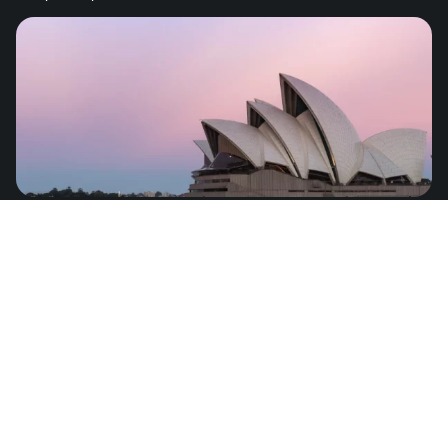
Australia
de
US$3.79
Oceanía