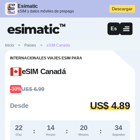
Esimatic
Descargar
eSIM y datos móviles de prepago
Es
Inicio
>
Paises
>
eSIM Canada
INTERNACIONALES VIAJES ESIM PARA
eSIM Canadá
US$ 6.99
-30%
US$ 4.89
Desde
22
14
20
33
:
:
:
Días
Horario
Minutos
Segundos