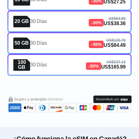
-30%
US$27.25
US$54.80
20 GB
30 Días
-30%
US$38.36
US$120.70
50 GB
30 Días
-30%
US$84.49
100
US$237.13
30 Días
-30%
US$165.99
GB
Seguro y protegido
checkout
Desarrollado por
¿Cómo funciona la eSIM en Canadá?