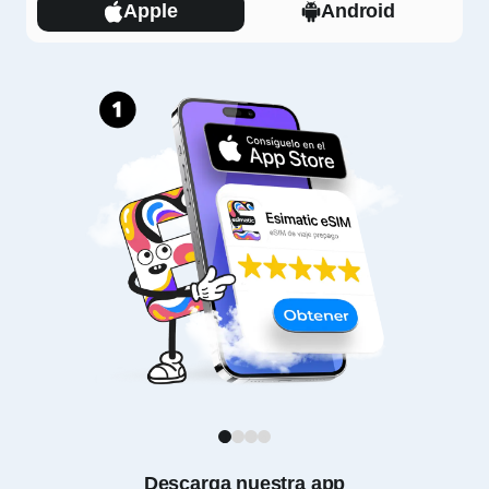
Apple
Android
1
2
3
4
Descarga nuestra app