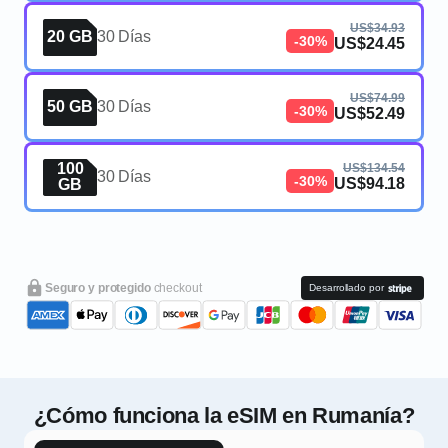
US$34.93
20 GB
30 Días
-30%
US$24.45
US$74.99
50 GB
30 Días
-30%
US$52.49
100
US$134.54
30 Días
-30%
US$94.18
GB
Seguro y protegido
checkout
Desarrollado por
¿Cómo funciona la eSIM en Rumanía?