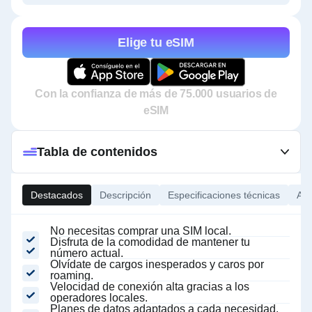
Elige tu eSIM
Con la confianza de más de 75.000 usuarios de
eSIM
Tabla de contenidos
Destacados
Descripción
Especificaciones técnicas
Ace
No necesitas comprar una SIM local.
Disfruta de la comodidad de mantener tu
número actual.
Olvídate de cargos inesperados y caros por
roaming.
Velocidad de conexión alta gracias a los
operadores locales.
Planes de datos adaptados a cada necesidad.