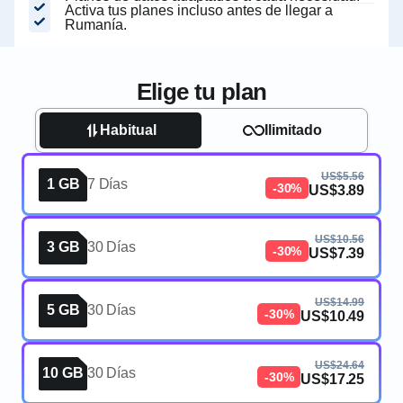
Activa tus planes incluso antes de llegar a
Rumanía.
Elige tu plan
Habitual
Ilimitado
US$5.56
1 GB
7 Días
-30%
US$3.89
US$10.56
3 GB
30 Días
-30%
US$7.39
US$14.99
5 GB
30 Días
-30%
US$10.49
US$24.64
10 GB
30 Días
-30%
US$17.25