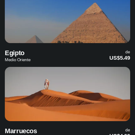
Egipto
de
US$5.49
Medio Oriente
Marruecos
de