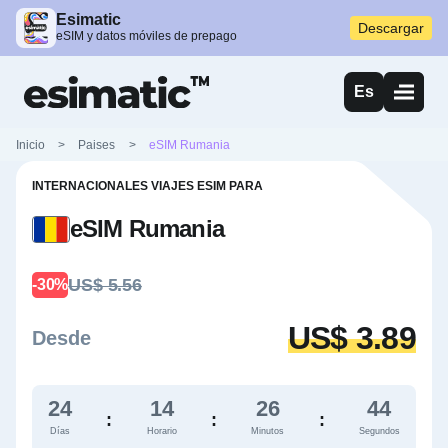
Esimatic
Descargar
eSIM y datos móviles de prepago
Es
Inicio
>
Paises
>
eSIM Rumania
INTERNACIONALES VIAJES ESIM PARA
eSIM Rumania
US$ 5.56
-30%
US$ 3.89
Desde
24
14
26
42
:
:
:
Días
Horario
Minutos
Segundos