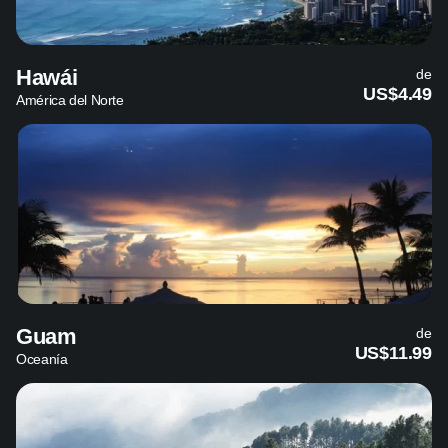
Hawái
de
US$4.49
América del Norte
Guam
de
US$11.99
Oceanía