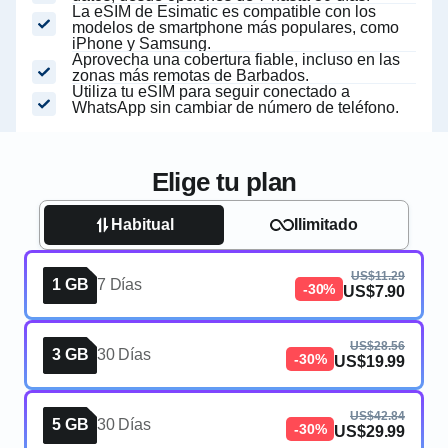
La eSIM de Esimatic es compatible con los
modelos de smartphone más populares, como
iPhone y Samsung.
Aprovecha una cobertura fiable, incluso en las
zonas más remotas de Barbados.
Utiliza tu eSIM para seguir conectado a
WhatsApp sin cambiar de número de teléfono.
Elige tu plan
Habitual
Ilimitado
US$11.29
1 GB
7 Días
-30%
US$7.90
US$28.56
3 GB
30 Días
-30%
US$19.99
US$42.84
5 GB
30 Días
-30%
US$29.99