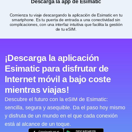
Descarga la app de Esimatic
Comienza tu viaje descargando la aplicación de Esimatic en tu
smartphone. Es tu puerta de entrada a una conectividad sin
de
complicaciones, con una interfaz intuitiva que facilita la gestión
de tu eSIM.
¡Descarga la aplicación
Esimatic para disfrutar de
Internet móvil a bajo coste
mientras viajas!
Descubre el futuro con la eSIM de Esimatic:
sencilla, segura y asequible. Da el paso hoy mismo
y disfruta de un mundo en el que cada conexión
está al alcance de un toque.