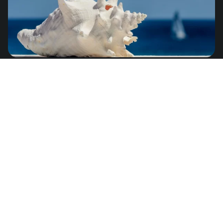
Anguila
de
US$8.25
América del Norte
Antigua y Barbuda
de
US$8.25
América del Norte