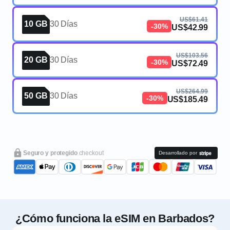
US$61.41
10 GB
30 Días
-30%
US$42.99
US$103.56
20 GB
30 Días
-30%
US$72.49
US$264.99
50 GB
30 Días
-30%
US$185.49
Seguro y protegido
checkout
Desarrollado por
¿Cómo funciona la eSIM en Barbados?