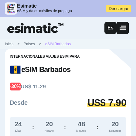
Esimatic
Descargar
eSIM y datos móviles de prepago
Es
Inicio
>
Paises
>
eSIM Barbados
INTERNACIONALES VIAJES ESIM PARA
eSIM Barbados
US$ 11.29
-30%
US$ 7.90
Desde
24
20
48
19
:
:
:
Días
Horario
Minutos
Segundos