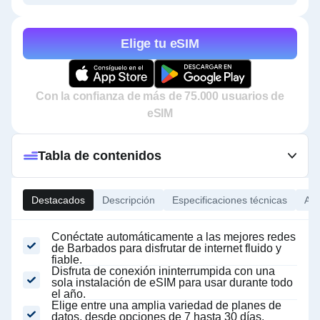
Elige tu eSIM
Con la confianza de más de 75.000 usuarios de
eSIM
Tabla de contenidos
Destacados
Descripción
Especificaciones técnicas
Ace
Conéctate automáticamente a las mejores redes
de Barbados para disfrutar de internet fluido y
fiable.
Disfruta de conexión ininterrumpida con una
sola instalación de eSIM para usar durante todo
el año.
Elige entre una amplia variedad de planes de
datos, desde opciones de 7 hasta 30 días.