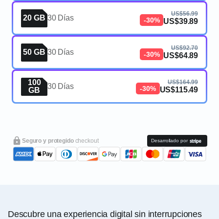
US$56.99
20 GB
30 Días
-30%
US$39.89
US$92.70
50 GB
30 Días
-30%
US$64.89
100
US$164.99
30 Días
-30%
US$115.49
GB
Seguro y protegido
checkout
Desarrollado por
Descubre una experiencia digital sin interrupciones