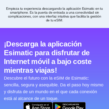
Empieza tu experiencia descargando la aplicación Esimatic en tu
Per
smartphone. Es la puerta de entrada a una conectividad sin
y 
complicaciones, con una interfaz intuitiva que facilita la gestión
de tu eSIM.
¡Descarga la aplicación
Esimatic para disfrutar de
Internet móvil a bajo coste
mientras viajas!
Descubre el futuro con la eSIM de Esimatic:
sencilla, segura y asequible. Da el paso hoy mismo
y disfruta de un mundo en el que cada conexión
está al alcance de un toque.