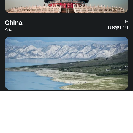
China
de
US$9.19
Asia
Kirguistán
de
US$4.49
Asia