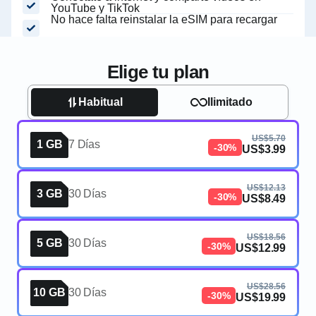
YouTube y TikTok
No hace falta reinstalar la eSIM para recargar
Elige tu plan
Habitual
Ilimitado
US$5.70
1 GB
7 Días
-30%
US$3.99
US$12.13
3 GB
30 Días
-30%
US$8.49
US$18.56
5 GB
30 Días
-30%
US$12.99
US$28.56
10 GB
30 Días
-30%
US$19.99