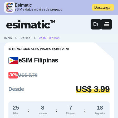
Esimatic
Descargar
eSIM y datos móviles de prepago
Es
Inicio
>
Paises
>
eSIM Filipinas
INTERNACIONALES VIAJES ESIM PARA
eSIM Filipinas
US$ 5.70
-30%
US$ 3.99
Desde
25
8
7
17
:
:
:
Días
Horario
Minutos
Segundos