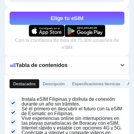
Elige tu eSIM
Con la confianza de más de 75.000 usuarios de
eSIM
Tabla de contenidos
Destacados
Descripción
Especificaciones técnicas
Ace
Instala eSIM Filipinas y disfruta de conexión
durante un año sin trámites.
Sé el primero en descubrir el futuro con la eSIM
de Esimatic en Filipinas.
Vive experiencias online sin interrupciones en
las playas paradisíacas de Boracay con eSIM.
Internet rápido y estable con opciones 4G y 5G.
Conéctate a internet y comparte vídeos en