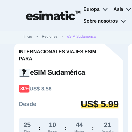
Europa
Asia
Sobre nosotros
Inicio
>
Regiones
>
eSIM Sudamerica
INTERNACIONALES VIAJES ESIM
PARA
eSIM Sudamérica
US$ 8.56
-30%
US$ 5.99
Desde
25
10
44
21
:
:
:
Días
Horario
Minutos
Segundos