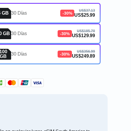
US$37.13
5 GB
30 Días
-30%
US$25.99
US$185.70
0 GB
30 Días
-30%
US$129.99
100
US$356.99
30 Días
-30%
US$249.89
GB