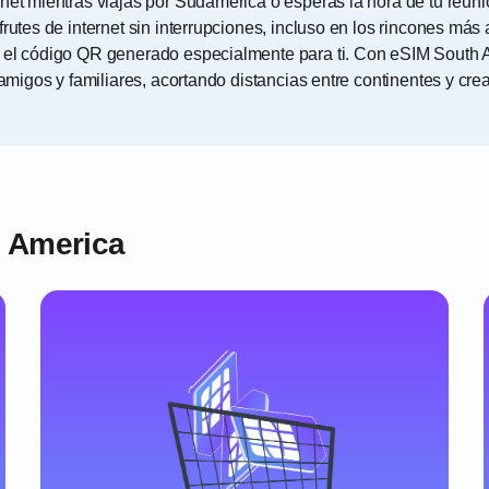
rnet mientras viajas por Sudamérica o esperas la hora de tu reun
rutes de internet sin interrupciones, incluso en los rincones más
ar el código QR generado especialmente para ti. Con eSIM South
 amigos y familiares, acortando distancias entre continentes y cre
 America