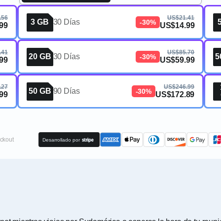
.56
US$21.41
3 GB
30 Días
-30%
99
US$14.99
.41
US$85.70
20 GB
30 Días
5
-30%
99
US$59.99
.27
US$246.99
50 GB
90 Días
-30%
99
US$172.89
ckout
Desarrollado por