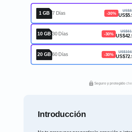
US$8
1 GB
7 Días
-30%
US$5.
US$61
10 GB
30 Días
-30%
US$42.
US$104
20 GB
60 Días
-30%
US$72.
Seguro y protegido
che
Introducción