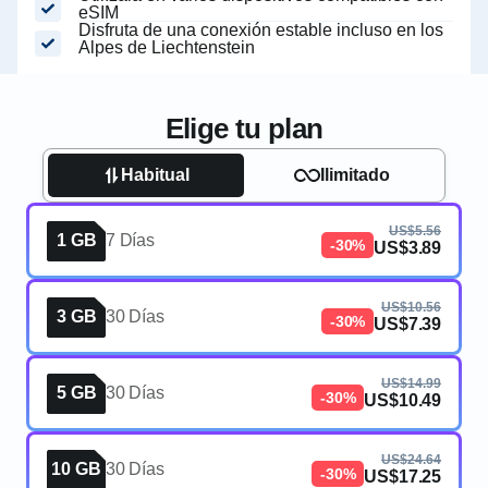
eSIM
Disfruta de una conexión estable incluso en los
Alpes de Liechtenstein
Elige tu plan
Habitual
Ilimitado
US$5.56
1 GB
7 Días
-30%
US$3.89
US$10.56
3 GB
30 Días
-30%
US$7.39
US$14.99
5 GB
30 Días
-30%
US$10.49
US$24.64
10 GB
30 Días
-30%
US$17.25