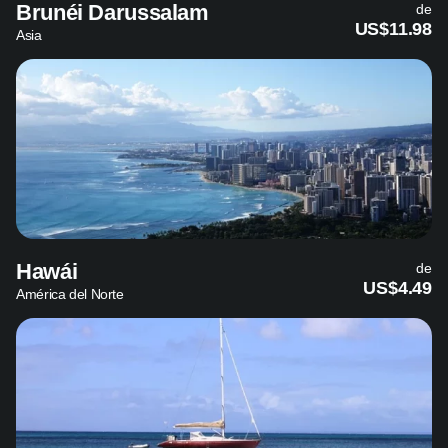
Brunéi Darussalam
de
US$11.98
Asia
Hawái
de
US$4.49
América del Norte