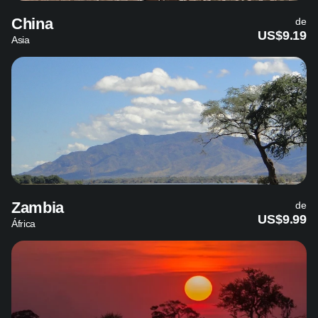
China
de
US$9.19
Asia
Zambia
de
US$9.99
África