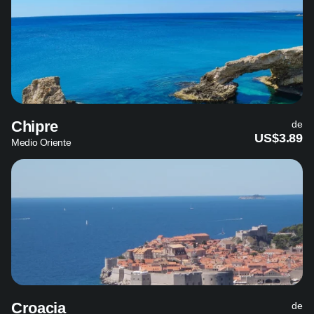
Chipre
de
US$3.89
Medio Oriente
Croacia
de