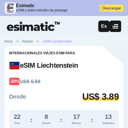
Esimatic
Descargar
eSIM y datos móviles de prepago
Es
Inicio
>
Paises
>
eSIM Liechtenstein
INTERNACIONALES VIAJES ESIM PARA
eSIM Liechtenstein
US$ 5.56
-30%
US$ 3.89
Desde
22
8
17
11
:
:
:
Días
Horario
Minutos
Segundos