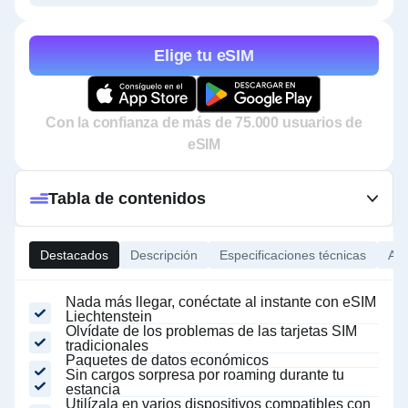
Elige tu eSIM
Con la confianza de más de 75.000 usuarios de
eSIM
Tabla de contenidos
Destacados
Descripción
Especificaciones técnicas
Ace
Nada más llegar, conéctate al instante con eSIM
Liechtenstein
Olvídate de los problemas de las tarjetas SIM
tradicionales
Paquetes de datos económicos
Sin cargos sorpresa por roaming durante tu
estancia
Utilízala en varios dispositivos compatibles con