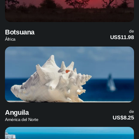
Botsuana
de
US$11.98
África
Anguila
de
US$8.25
América del Norte