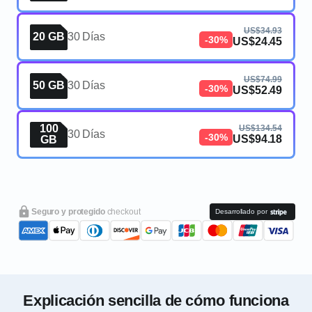
US$34.93
20 GB
30 Días
-30%
US$24.45
US$74.99
50 GB
30 Días
-30%
US$52.49
100
US$134.54
30 Días
-30%
US$94.18
GB
Seguro y protegido
checkout
Desarrollado por
Explicación sencilla de cómo funciona