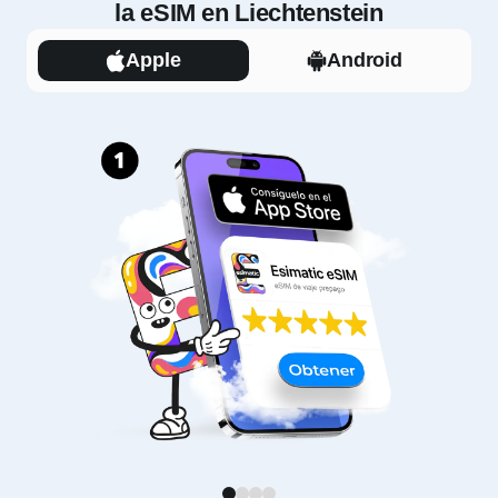
la eSIM en Liechtenstein
Apple
Android
1
2
3
4