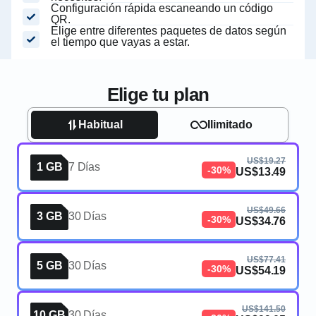
Configuración rápida escaneando un código
QR.
Elige entre diferentes paquetes de datos según
el tiempo que vayas a estar.
Elige tu plan
Habitual
Ilimitado
US$19.27
1 GB
7 Días
-30%
US$13.49
US$49.66
3 GB
30 Días
-30%
US$34.76
US$77.41
5 GB
30 Días
-30%
US$54.19
US$141.50
10 GB
30 Días