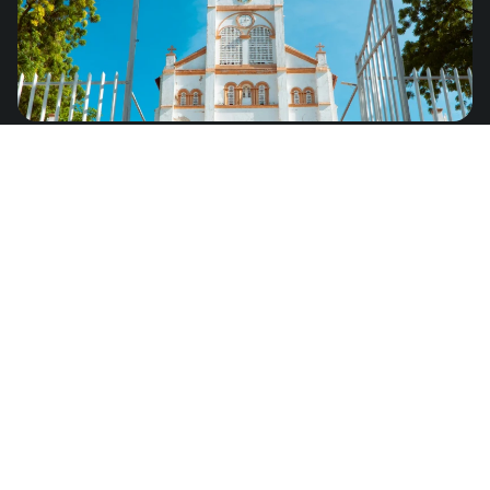
Haití
de
US$8.25
América del Norte
Colombia
de
US$4.49
América del Sur