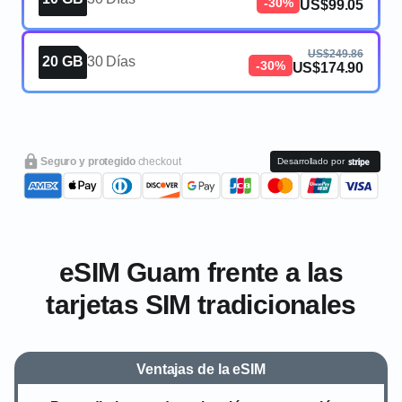
-30%
US$99.05
US$249.86
20 GB
30 Días
-30%
US$174.90
Seguro y protegido
checkout
Desarrollado por
eSIM Guam frente a las
tarjetas SIM tradicionales
Ventajas de la eSIM