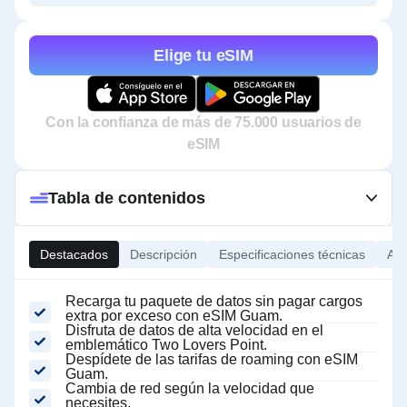
Elige tu eSIM
Con la confianza de más de 75.000 usuarios de
eSIM
Tabla de contenidos
Destacados
Descripción
Especificaciones técnicas
Ace
Recarga tu paquete de datos sin pagar cargos
extra por exceso con eSIM Guam.
Disfruta de datos de alta velocidad en el
emblemático Two Lovers Point.
Despídete de las tarifas de roaming con eSIM
Guam.
Cambia de red según la velocidad que
necesites.