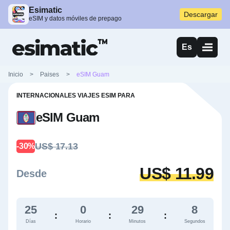
Esimatic
Descargar
eSIM y datos móviles de prepago
Es
Inicio
>
Paises
>
eSIM Guam
INTERNACIONALES VIAJES ESIM PARA
eSIM Guam
US$ 17.13
-30%
US$ 11.99
Desde
25
0
29
7
:
:
:
Días
Horario
Minutos
Segundos