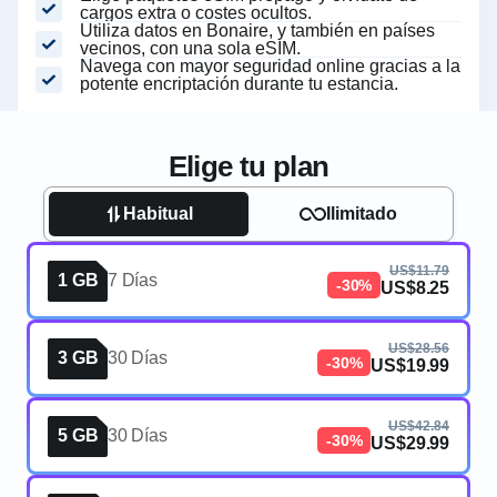
cargos extra o costes ocultos.
Utiliza datos en Bonaire, y también en países
vecinos, con una sola eSIM.
Navega con mayor seguridad online gracias a la
potente encriptación durante tu estancia.
Elige tu plan
Habitual
Ilimitado
US$11.79
1 GB
7 Días
-30%
US$8.25
US$28.56
3 GB
30 Días
-30%
US$19.99
US$42.84
5 GB
30 Días
-30%
US$29.99