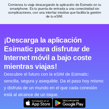
Comienza tu viaje descargando la aplicación de Esimatic en tu
Per
smartphone. Es tu puerta de entrada a una conectividad sin
complicaciones, con una interfaz intuitiva que facilita la gestión
de tu eSIM.
¡Descarga la aplicación
Esimatic para disfrutar de
Internet móvil a bajo coste
mientras viajas!
Descubre el futuro con la eSIM de Esimatic:
sencilla, segura y asequible. Da el paso hoy mismo
y disfruta de un mundo en el que cada conexión
está al alcance de un toque.