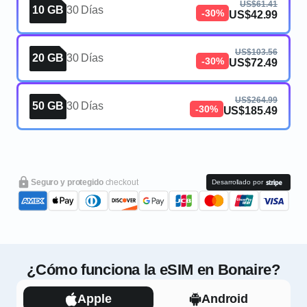
US$61.41
10 GB
30 Días
-30%
US$42.99
US$103.56
20 GB
30 Días
-30%
US$72.49
US$264.99
50 GB
30 Días
-30%
US$185.49
Seguro y protegido
checkout
Desarrollado por
¿Cómo funciona la eSIM en Bonaire?
Apple
Android