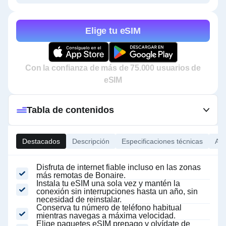
Elige tu eSIM
Con la confianza de más de 75.000 usuarios de
eSIM
Tabla de contenidos
Destacados
Descripción
Especificaciones técnicas
Ace
Disfruta de internet fiable incluso en las zonas
más remotas de Bonaire.
Instala tu eSIM una sola vez y mantén la
conexión sin interrupciones hasta un año, sin
necesidad de reinstalar.
Conserva tu número de teléfono habitual
mientras navegas a máxima velocidad.
Elige paquetes eSIM prepago y olvídate de