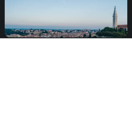
San Bartolomé
de
US$5.49
América del Norte
Martinica
de
US$7.49
América del Norte