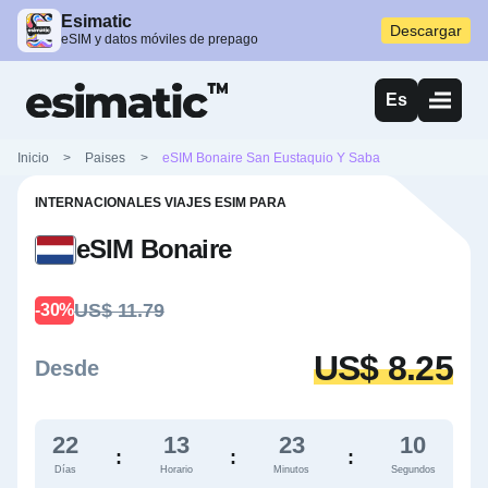
Esimatic
Descargar
eSIM y datos móviles de prepago
Es
Inicio
>
Paises
>
eSIM Bonaire San Eustaquio Y Saba
INTERNACIONALES VIAJES ESIM PARA
eSIM Bonaire
US$ 11.79
-30%
US$ 8.25
Desde
22
13
23
9
:
:
:
Días
Horario
Minutos
Segundos