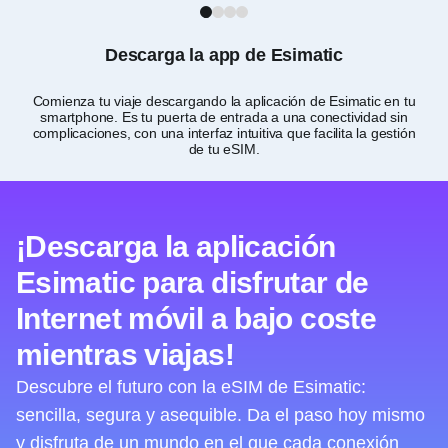
1
2
3
4
Descarga la app de Esimatic
Comienza tu viaje descargando la aplicación de Esimatic en tu
smartphone. Es tu puerta de entrada a una conectividad sin
com
complicaciones, con una interfaz intuitiva que facilita la gestión
de tu eSIM.
¡Descarga la aplicación
Esimatic para disfrutar de
Internet móvil a bajo coste
mientras viajas!
Descubre el futuro con la eSIM de Esimatic:
sencilla, segura y asequible. Da el paso hoy mismo
y disfruta de un mundo en el que cada conexión