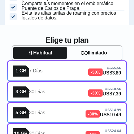
Comparte tus momentos en el emblemático
Puente de Carlos de Praga.
Evita las altas tarifas de roaming con precios
locales de datos.
Elige tu plan
Habitual
Ilimitado
US$5.56
1 GB
7 Días
-30%
US$3.89
US$10.56
3 GB
30 Días
-30%
US$7.39
US$14.99
5 GB
30 Días
-30%
US$10.49
US$24.64
10 GB
30 Días