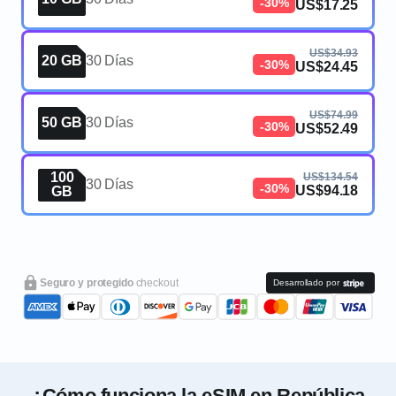
-30%
US$17.25
US$34.93
20 GB
30 Días
-30%
US$24.45
US$74.99
50 GB
30 Días
-30%
US$52.49
100
US$134.54
30 Días
-30%
US$94.18
GB
Seguro y protegido
checkout
Desarrollado por
¿Cómo funciona la eSIM en República