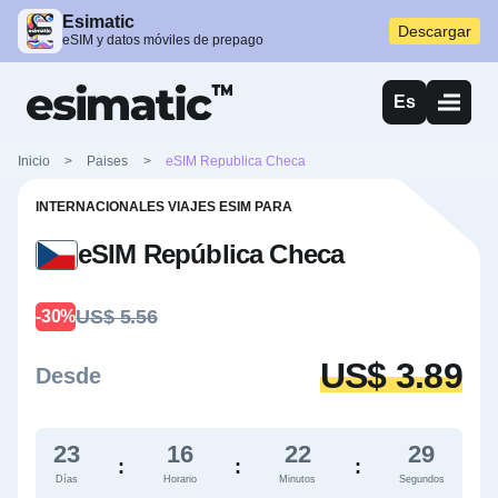
Esimatic
Descargar
eSIM y datos móviles de prepago
Es
Inicio
>
Paises
>
eSIM Republica Checa
INTERNACIONALES VIAJES ESIM PARA
eSIM República Checa
US$ 5.56
-30%
US$ 3.89
Desde
23
16
22
28
:
:
:
Días
Horario
Minutos
Segundos