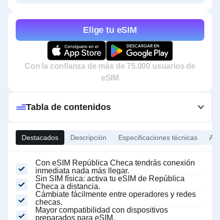
Elige tu eSIM
Con la confianza de más de 75.000 usuarios de
eSIM
Tabla de contenidos
Destacados
Descripción
Especificaciones técnicas
Ace
Con eSIM República Checa tendrás conexión
inmediata nada más llegar.
Sin SIM física: activa tu eSIM de República
Checa a distancia.
Cámbiate fácilmente entre operadores y redes
checas.
Mayor compatibilidad con dispositivos
preparados para eSIM.