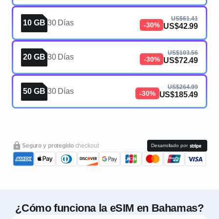
US$61.41
10 GB
30 Días
-30%
US$42.99
US$103.56
20 GB
30 Días
-30%
US$72.49
US$264.99
50 GB
30 Días
-30%
US$185.49
Seguro y protegido
checkout
Desarrollado por
¿Cómo funciona la eSIM en Bahamas?