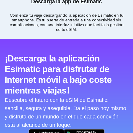
Descarga la app de Esimatic
Comienza tu viaje descargando la aplicación de Esimatic en tu
smartphone. Es tu puerta de entrada a una conectividad sin
de
complicaciones, con una interfaz intuitiva que facilita la gestión
de tu eSIM.
¡Descarga la aplicación
Esimatic para disfrutar de
Internet móvil a bajo coste
mientras viajas!
Descubre el futuro con la eSIM de Esimatic:
sencilla, segura y asequible. Da el paso hoy mismo
y disfruta de un mundo en el que cada conexión
está al alcance de un toque.