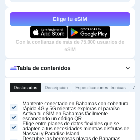
Elige tu eSIM
Con la confianza de más de 75.000 usuarios de
eSIM
Tabla de contenidos
Destacados
Descripción
Especificaciones técnicas
Ace
Mantente conectado en Bahamas con cobertura
rápida 4G y 5G mientras exploras el paraíso.
Activa tu eSIM en Bahamas fácilmente
escaneando un código QR.
Elige entre planes de datos flexibles que se
adapten a tus necesidades mientras disfrutas de
Nassau y Paradise Island.
Descubre las hermosas playas de Bahamas,