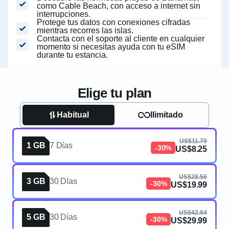
como Cable Beach, con acceso a internet sin
interrupciones.
Protege tus datos con conexiones cifradas
mientras recorres las islas.
Contacta con el soporte al cliente en cualquier
momento si necesitas ayuda con tu eSIM
durante tu estancia.
Elige tu plan
Habitual
Ilimitado
US$11.79
1 GB
7 Días
-30%
US$8.25
US$28.56
3 GB
30 Días
-30%
US$19.99
US$42.84
5 GB
30 Días
-30%
US$29.99