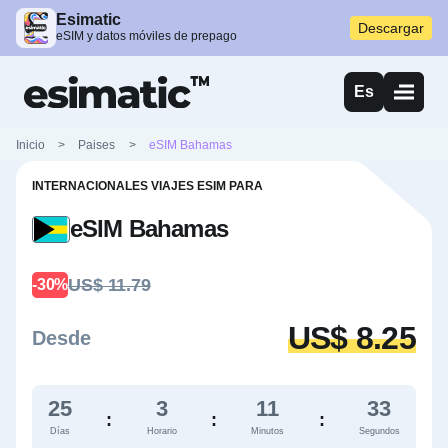
Esimatic
Descargar
eSIM y datos móviles de prepago
Es
Inicio
>
Paises
>
eSIM Bahamas
INTERNACIONALES VIAJES ESIM PARA
eSIM Bahamas
US$ 11.79
-30%
US$ 8.25
Desde
25
3
11
32
:
:
:
Días
Horario
Minutos
Segundos