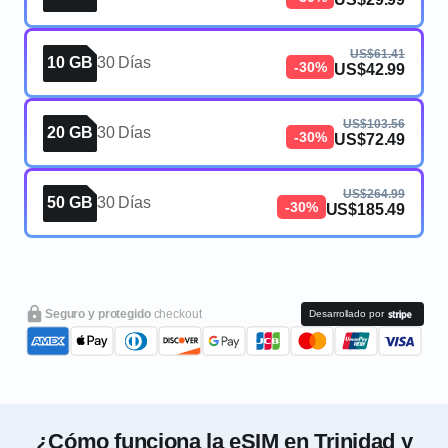
US$61.41
10 GB
30 Días
-30%
US$42.99
US$103.56
20 GB
30 Días
-30%
US$72.49
US$264.99
50 GB
30 Días
-30%
US$185.49
Seguro y protegido
checkout
Desarrollado por
¿Cómo funciona la eSIM en Trinidad y