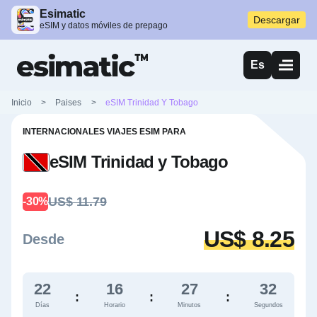
Esimatic
Descargar
eSIM y datos móviles de prepago
Es
Inicio
>
Paises
>
eSIM Trinidad Y Tobago
INTERNACIONALES VIAJES ESIM PARA
eSIM Trinidad y Tobago
US$ 11.79
-30%
US$ 8.25
Desde
22
16
27
31
:
:
:
Días
Horario
Minutos
Segundos