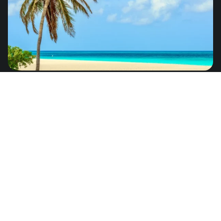
Bermudas
de
US$8.25
América del Norte
Haití
de