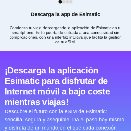
1
2
3
4
Descarga la app de Esimatic
Comienza tu viaje descargando la aplicación de Esimatic en tu
P
smartphone. Es tu puerta de entrada a una conectividad sin
com
complicaciones, con una interfaz intuitiva que facilita la gestión
de tu eSIM.
¡Descarga la aplicación
Esimatic para disfrutar de
Internet móvil a bajo coste
mientras viajas!
Descubre el futuro con la eSIM de Esimatic:
sencilla, segura y asequible. Da el paso hoy mismo
y disfruta de un mundo en el que cada conexión