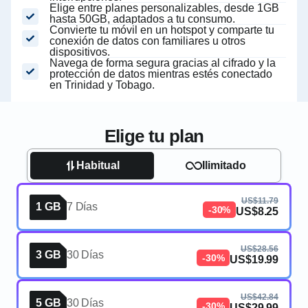
Elige entre planes personalizables, desde 1GB
hasta 50GB, adaptados a tu consumo.
Convierte tu móvil en un hotspot y comparte tu
conexión de datos con familiares u otros
dispositivos.
Navega de forma segura gracias al cifrado y la
protección de datos mientras estés conectado
en Trinidad y Tobago.
Elige tu plan
Habitual
Ilimitado
US$11.79
1 GB
7 Días
-30%
US$8.25
US$28.56
3 GB
30 Días
-30%
US$19.99
US$42.84
5 GB
30 Días
-30%
US$29.99