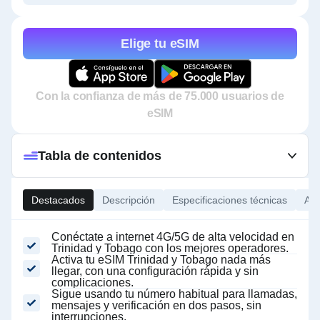
Elige tu eSIM
Con la confianza de más de 75.000 usuarios de
eSIM
Tabla de contenidos
Destacados
Descripción
Especificaciones técnicas
Ace
Conéctate a internet 4G/5G de alta velocidad en
Trinidad y Tobago con los mejores operadores.
Activa tu eSIM Trinidad y Tobago nada más
llegar, con una configuración rápida y sin
complicaciones.
Sigue usando tu número habitual para llamadas,
mensajes y verificación en dos pasos, sin
interrupciones.