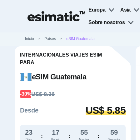
Europa
Asia
Sobre nosotros
Inicio
>
Paises
>
eSIM Guatemala
INTERNACIONALES VIAJES ESIM
PARA
eSIM Guatemala
US$ 8.36
-30%
US$ 5.85
Desde
23
17
55
58
:
:
:
Días
Horario
Minutos
Segundos