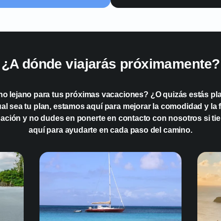
¿Qué es la tecnologí
tarjetas SIM tradici
¿A dónde viajarás próximamente?
¿Puedo cambiar entr
eSIMs en Guatemal
no lejano para tus próximas vacaciones? ¿O quizás estás pla
 sea tu plan, estamos aquí para mejorar la comodidad y la fa
¿La tecnología eSIM
ación y no dudes en ponerte en contacto con nosotros si ti
exploran tanto zon
aquí para ayudarte en cada paso del camino.
Guatemala?