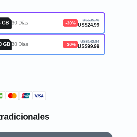
US$35.70
5 GB
30 Días
-30%
US$24.99
US$142.84
0 GB
30 Días
-30%
US$99.99
tradicionales