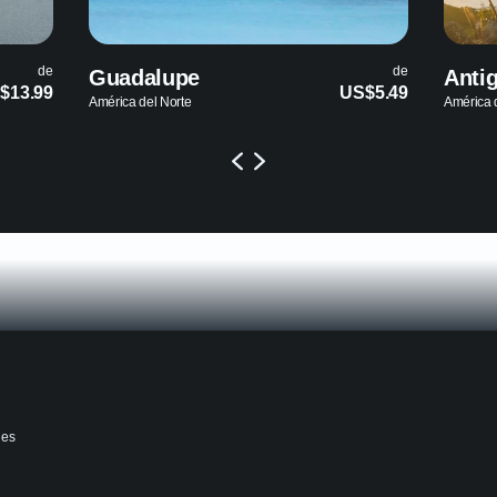
de
de
Antigua y Barbuda
E
US$5.49
US$8.25
América del Norte
Am
nes