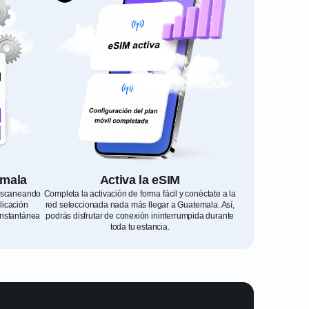
emala
Activa la eSIM
 escaneando
Completa la activación de forma fácil y conéctate a la
licación
red seleccionada nada más llegar a Guatemala. Así,
instantánea
podrás disfrutar de conexión ininterrumpida durante
toda tu estancia.