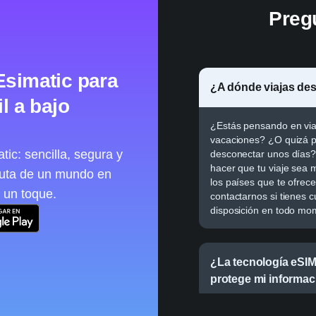
Preg
Esimatic para
¿A dónde viajas de
l a bajo
¿Estás pensando en viaj
vacaciones? ¿O quizá pr
ic: sencilla, segura y
desconectar unos días?
hacer que tu viaje sea 
ruta de un mundo en
los países que te ofrec
 un toque.
contactarnos si tienes 
disposición en todo mo
¿La tecnología eSIM
protege mi informac