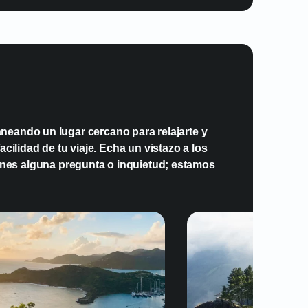
a eSIM y en qué se diferencia de las
onales?
e diferentes redes locales usando
a?
neando un lugar cercano para relajarte y
cilidad de tu viaje. Echa un vistazo a los
 es adecuada para viajeros que
enes alguna pregunta o inquietud; estamos
as urbanas como áreas remotas en