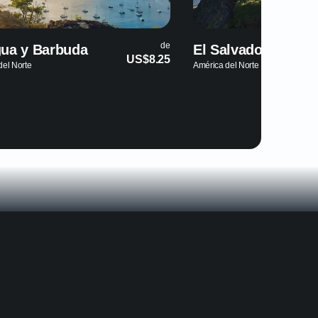
de
l Salvador
Haití
US$5.69
érica del Norte
América del Norte