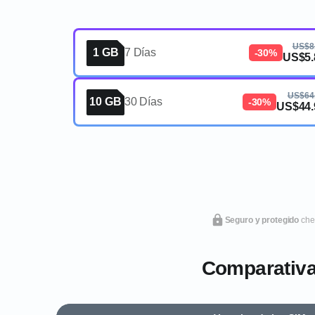
US$8
1 GB
7 Días
-30%
US$5.
US$64
10 GB
30 Días
-30%
US$44.
Seguro y protegido
che
Comparativa: