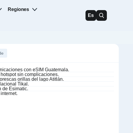
Regiones
Es
de
municaciones con eSIM Guatemala.
 hotspot sin complicaciones.
rescas orillas del lago Atitlán.
acional Tikal.
n de Esimatic.
internet.