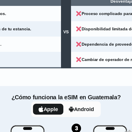
Desventaja
os.
Proceso complicado para c
 de tu estancia.
Disponibilidad limitada d
VS
.
Dependencia de proveedor
Cambiar de operador de r
¿Cómo funciona la eSIM en Guatemala?
Apple
Android