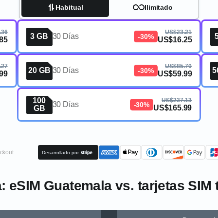
Habitual
Ilimitado
.36
US$23.21
3 GB
30 Días
-30%
85
US$16.25
.27
US$85.70
20 GB
30 Días
5
-30%
99
US$59.99
100
US$237.13
30 Días
-30%
US$165.99
GB
ckout
Desarrollado por
 eSIM Guatemala vs. tarjetas SIM 