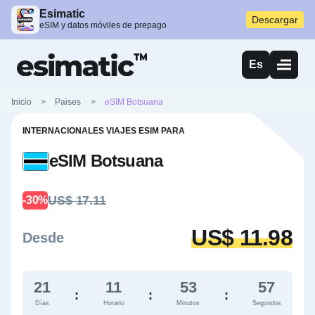
Esimatic
Descargar
eSIM y datos móviles de prepago
Es
Inicio
>
Paises
>
eSIM Botsuana
INTERNACIONALES VIAJES ESIM PARA
eSIM Botsuana
US$ 17.11
-30%
US$ 11.98
Desde
21
11
53
56
:
:
:
Días
Horario
Minutos
Segundos