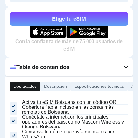
Elige tu eSIM
Con la confianza de más de 75.000 usuarios de
eSIM
Tabla de contenidos
Destacados
Descripción
Especificaciones técnicas
Ace
Activa tu eSIM Botsuana con un código QR
Cobertura fiable incluso en las zonas más
remotas de Botsuana
Conéctate a internet con los principales
operadores del país, como Mascom Wireless y
Orange Botswana
Conserva tu número y envía mensajes por
WhatsApp