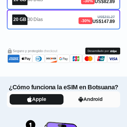
-30%
US$82.89
US$211.27
20 GB
30 Días
-30%
US$147.89
Seguro y protegido
checkout
Desarrollado por
¿Cómo funciona la eSIM en Botsuana?
Apple
Android