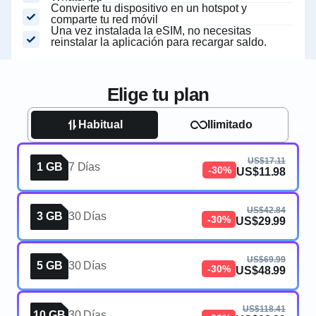
Convierte tu dispositivo en un hotspot y
comparte tu red móvil
Una vez instalada la eSIM, no necesitas
reinstalar la aplicación para recargar saldo.
Elige tu plan
Habitual
Ilimitado
US$17.11
1 GB
7 Días
-30%
US$11.98
US$42.84
3 GB
30 Días
-30%
US$29.99
US$69.99
5 GB
30 Días
-30%
US$48.99
US$118.41
10 GB
30 Días