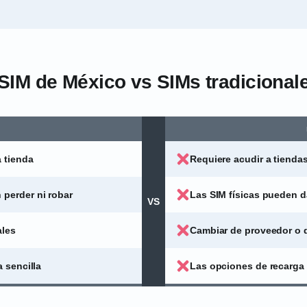
SIM de México vs SIMs tradicional
 tienda
Requiere acudir a tienda
perder ni robar
Las SIM físicas pueden d
VS
ales
Cambiar de proveedor o d
 sencilla
Las opciones de recarga 