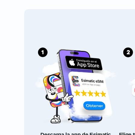
Descarga la app de Esimatic
Elige 