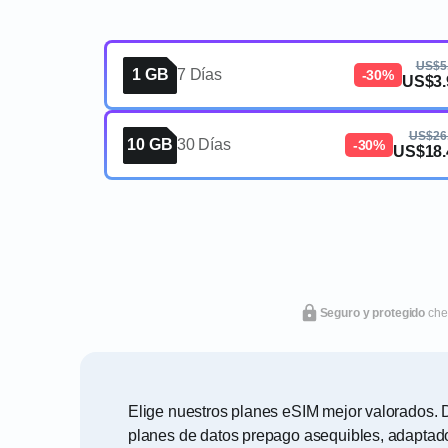
US$5
1 GB
7 Días
-30%
US$3.
US$26
10 GB
30 Días
-30%
US$18.
Seguro y protegido
che
Elige nuestros planes eSIM mejor valorados. Di
planes de datos prepago asequibles, adaptado