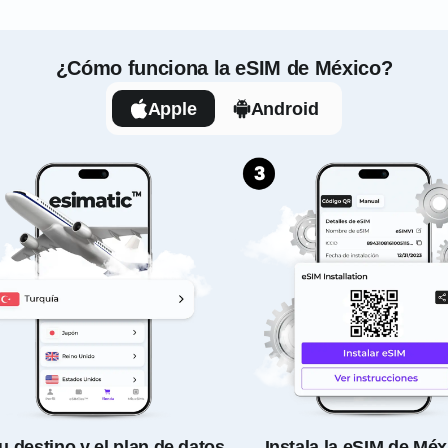
¿Cómo funciona la eSIM de México?
Apple
Android
tu destino y el plan de datos
Instala la eSIM de Méx