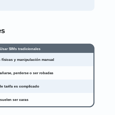
es
Usar SIMs tradicionales
s físicas y manipulación manual
añarse, perderse o ser robadas
e tarifa es complicado
suelen ser caras