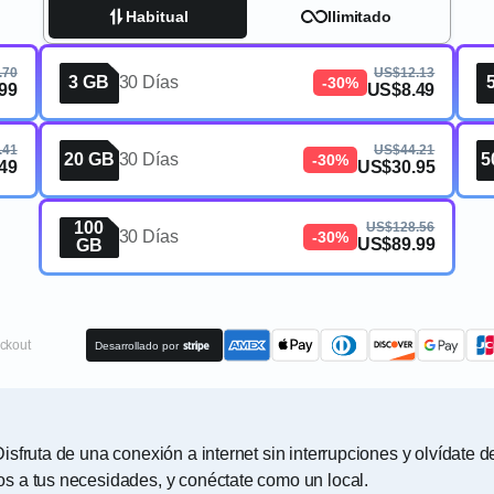
Habitual
Ilimitado
.70
US$12.13
3 GB
30 Días
-30%
99
US$8.49
.41
US$44.21
20 GB
30 Días
5
-30%
49
US$30.95
100
US$128.56
30 Días
-30%
US$89.99
GB
ckout
Desarrollado por
sfruta de una conexión a internet sin interrupciones y olvídate d
s a tus necesidades, y conéctate como un local.