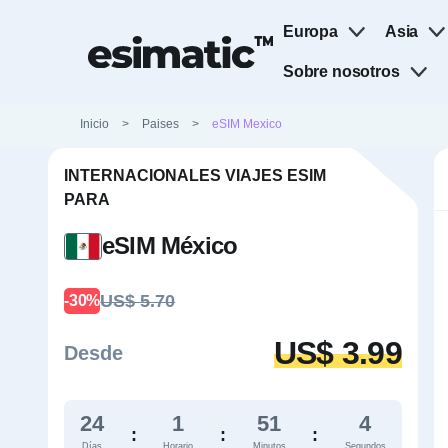
Europa
Asia
Sobre nosotros
Inicio
>
Paises
>
eSIM Mexico
INTERNACIONALES VIAJES ESIM
PARA
eSIM México
US$ 5.70
-30%
US$ 3.99
Desde
24
1
51
3
:
:
:
Días
Horario
Minutos
Segundos