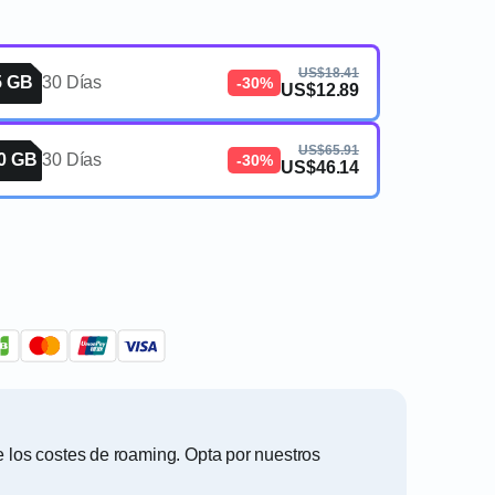
US$18.41
5 GB
30 Días
-30%
US$12.89
US$65.91
0 GB
30 Días
-30%
US$46.14
e los costes de roaming. Opta por nuestros