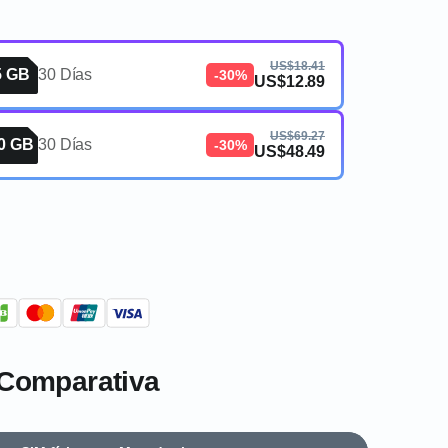
US$18.41
5 GB
30 Días
-30%
US$12.89
US$69.27
0 GB
30 Días
-30%
US$48.49
 Comparativa