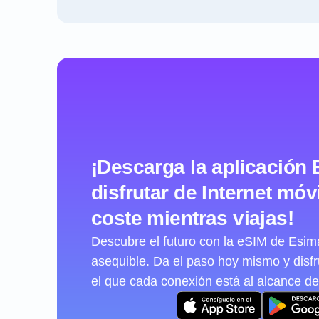
¡Descarga la aplicación 
disfrutar de Internet móvi
coste mientras viajas!
Descubre el futuro con la eSIM de Esimat
asequible. Da el paso hoy mismo y disf
el que cada conexión está al alcance de