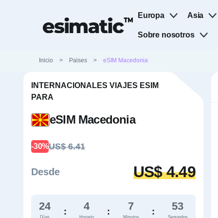
Europa
Asia
Sobre nosotros
Inicio
>
Paises
>
eSIM Macedonia
INTERNACIONALES VIAJES ESIM
PARA
eSIM Macedonia
US$ 6.41
-30%
US$ 4.49
Desde
24
4
7
52
:
:
:
Días
Horario
Minutos
Segundos