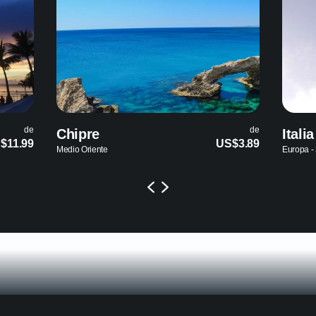
de
de
Italia
US$3.89
US$3.89
Europa - 36 países