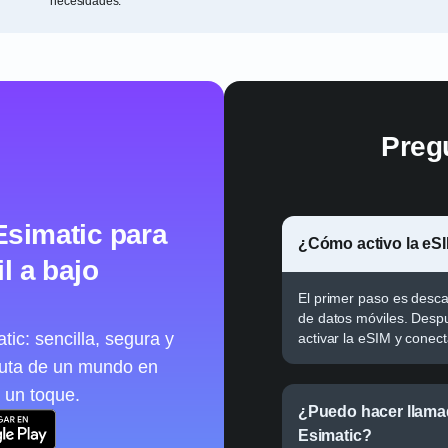
necesidades.
Preg
Esimatic para
¿Cómo activo la eS
l a bajo
El primer paso es descar
de datos móviles. Desp
ic: sencilla, segura y
activar la eSIM y conect
ruta de un mundo en
 un toque.
¿Puedo hacer llama
Esimatic?