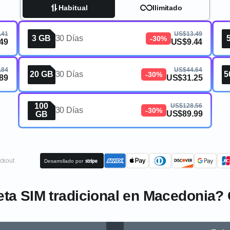
Habitual
Ilimitado
.41
US$13.49
3 GB
30 Días
-30%
49
US$9.44
.84
US$44.64
20 GB
30 Días
5
-30%
89
US$31.25
100
US$128.56
30 Días
-30%
US$89.99
GB
ckout
Desarrollado por
jeta SIM tradicional en Macedonia?