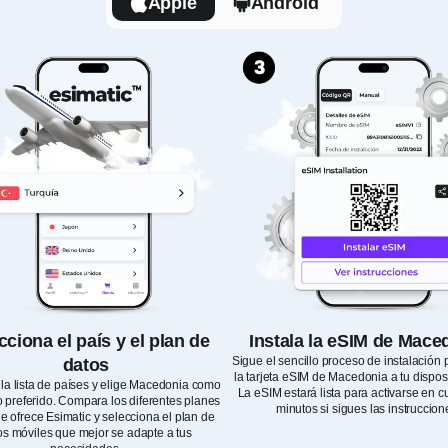
Apple
Android
cciona el país y el plan de
Instala la eSIM de Mace
Sigue el sencillo proceso de instalación 
datos
la tarjeta eSIM de Macedonia a tu disposi
la lista de países y elige Macedonia como
La eSIM estará lista para activarse en c
o preferido. Compara los diferentes planes
minutos si sigues las instruccion
 ofrece Esimatic y selecciona el plan de
os móviles que mejor se adapte a tus