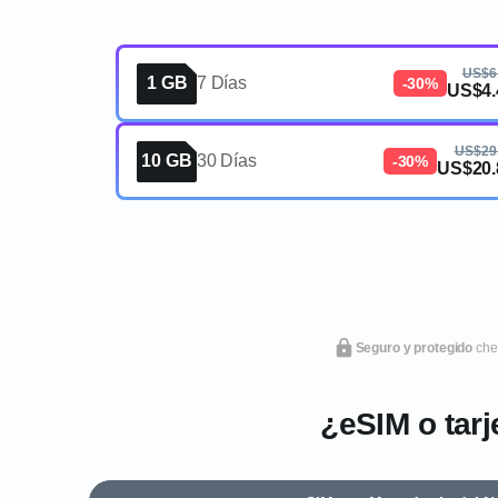
US$6
1 GB
7 Días
-30%
US$4.
US$29
10 GB
30 Días
-30%
US$20.
Seguro y protegido
che
¿eSIM o tar