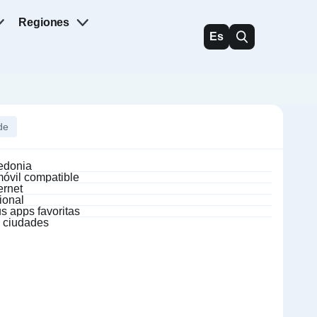
Regiones
Es
de
cedonia
óvil compatible
ernet
ional
s apps favoritas
s ciudades