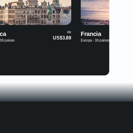
de
de
Francia
Australi
.89
US$3.89
Europa - 36 países
Oceanía