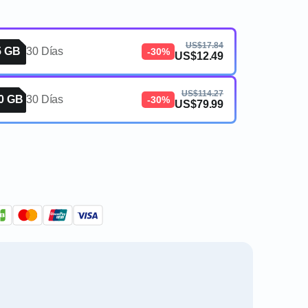
US$17.84
5 GB
30 Días
-30%
US$12.49
US$114.27
0 GB
30 Días
-30%
US$79.99