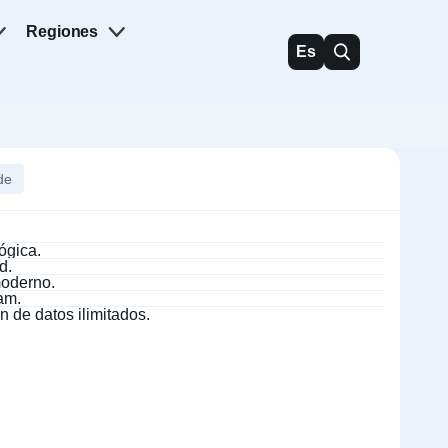
Regiones
Es
de
ógica.
d.
moderno.
am.
n de datos ilimitados.