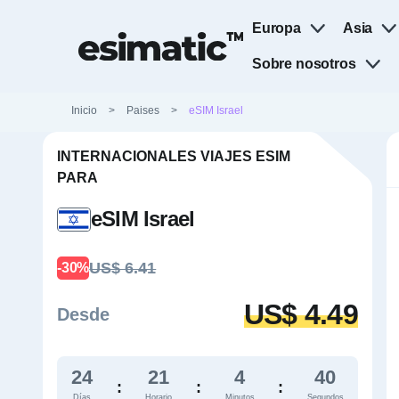
Europa
Asia
Sobre nosotros
Inicio
>
Paises
>
eSIM Israel
INTERNACIONALES VIAJES ESIM
PARA
eSIM Israel
US$ 6.41
-30%
US$ 4.49
Desde
24
21
4
39
:
:
:
Días
Horario
Minutos
Segundos