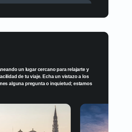
na eSIM en Israel?
ecen eSIM en Israel?
r la eSIM en mi dispositivo para usarla
neando un lugar cercano para relajarte y
cilidad de tu viaje. Echa un vistazo a los
enes alguna pregunta o inquietud; estamos