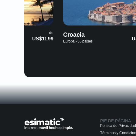
de
roacia
Baréin
US$3.89
uropa - 36 países
Medio Oriente
PIE DE PÁGINA
Política de Privacidad
Internet móvil hecho simple.
Términos y Condicio