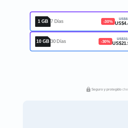
US$6
1 GB
7 Días
-30%
US$4.
US$31
10 GB
30 Días
-30%
US$21.
Seguro y protegido
che