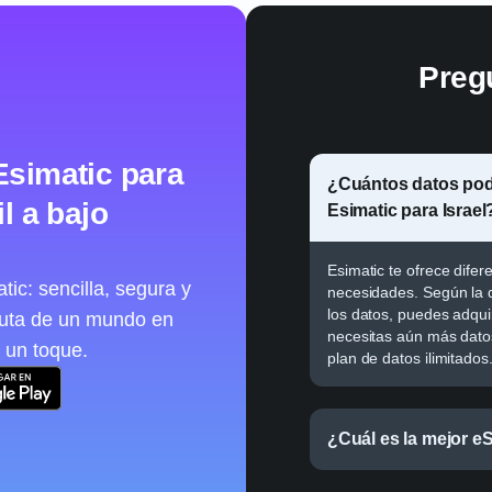
Preg
Esimatic para
¿Cuántos datos podr
l a bajo
Esimatic para Israel
Esimatic te ofrece dife
ic: sencilla, segura y
necesidades. Según la d
los datos, puedes adqui
ruta de un mundo en
necesitas aún más datos
 un toque.
plan de datos ilimitados
¿Cuál es la mejor eS