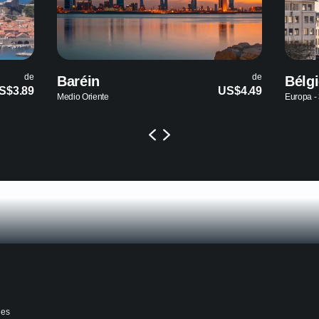
de
Bélgica
US$4.49
US$3
Europa - 36 países
nes