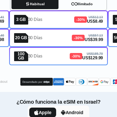
Habitual
Ilimitado
.41
US$12.13
3 GB
30 Días
-30%
49
US$8.49
.40
US$57.13
20 GB
30 Días
5
-30%
98
US$39.99
100
US$185.70
30 Días
-30%
US$129.99
GB
ckout
Desarrollado por
¿Cómo funciona la eSIM en Israel?
Apple
Android