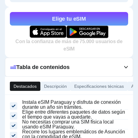
Elige tu eSIM
Con la confianza de más de 75.000 usuarios de
eSIM
Tabla de contenidos
Destacados
Descripción
Especificaciones técnicas
Ace
Instala eSIM Paraguay y disfruta de conexión
durante un año sin trámites.
Elige entre diferentes paquetes de datos según
el tiempo que vayas a quedarte.
No necesitas comprar una SIM física local
usando eSIM Paraguay.
Recorre los lugares emblemáticos de Asunción
con la comodidad de eSIM.