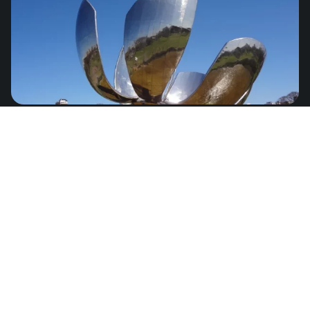
Argentina
de
US$4.99
América del Sur
Ecuador
de