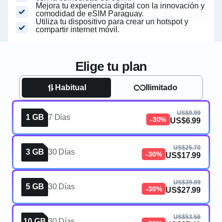
Mejora tu experiencia digital con la innovación y
comodidad de eSIM Paraguay.
Utiliza tu dispositivo para crear un hotspot y
compartir internet móvil.
Elige tu plan
Habitual
Ilimitado
US$9.99
1 GB
7 Días
-30%
US$6.99
US$25.70
3 GB
30 Días
-30%
US$17.99
US$39.99
5 GB
30 Días
-30%
US$27.99
US$53.56
10 GB
30 Días