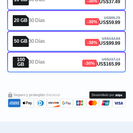
-30%
US$37.49
US$85.70
20 GB
30 Días
-30%
US$59.99
US$142.84
50 GB
30 Días
-30%
US$99.99
100
US$237.13
30 Días
-30%
US$165.99
GB
Seguro y protegido
checkout
Desarrollado por