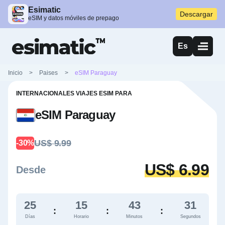
Esimatic
Descargar
eSIM y datos móviles de prepago
Es
Inicio
>
Paises
>
eSIM Paraguay
INTERNACIONALES VIAJES ESIM PARA
eSIM Paraguay
US$ 9.99
-30%
US$ 6.99
Desde
25
15
43
31
:
:
:
Días
Horario
Minutos
Segundos