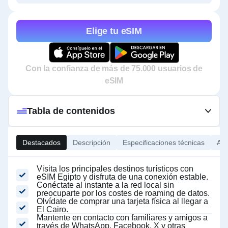
Elige tu eSIM
Con la confianza de más de 75.000 usuarios de
eSIM
Tabla de contenidos
Destacados
Descripción
Especificaciones técnicas
Ace
Visita los principales destinos turísticos con
eSIM Egipto y disfruta de una conexión estable.
Conéctate al instante a la red local sin
preocuparte por los costes de roaming de datos.
Olvídate de comprar una tarjeta física al llegar a
El Cairo.
Mantente en contacto con familiares y amigos a
través de WhatsApp, Facebook, X y otras