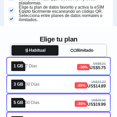
plataformas.
Elige tu plan de datos favorito y activa la eSIM
Egipto fácilmente escaneando un código QR.
Selecciona entre planes de datos normales o
ilimitados.
Elige tu plan
Habitual
Ilimitado
US$8.21
1 GB
7 Días
-30%
US$5.75
US$21.27
3 GB
30 Días
-30%
US$14.89
US$28.56
5 GB
30 Días
-30%
US$19.99