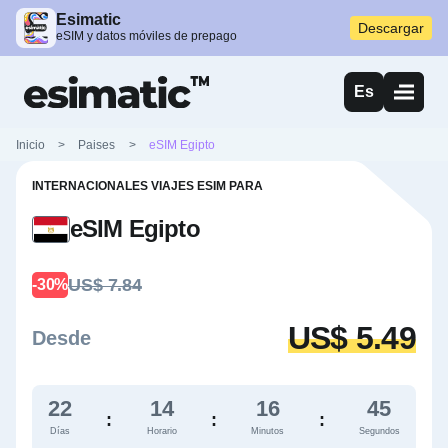
Esimatic
Descargar
eSIM y datos móviles de prepago
Es
Inicio
>
Paises
>
eSIM Egipto
INTERNACIONALES VIAJES ESIM PARA
eSIM Egipto
US$ 7.84
-30%
US$ 5.49
Desde
22
14
16
44
:
:
:
Días
Horario
Minutos
Segundos