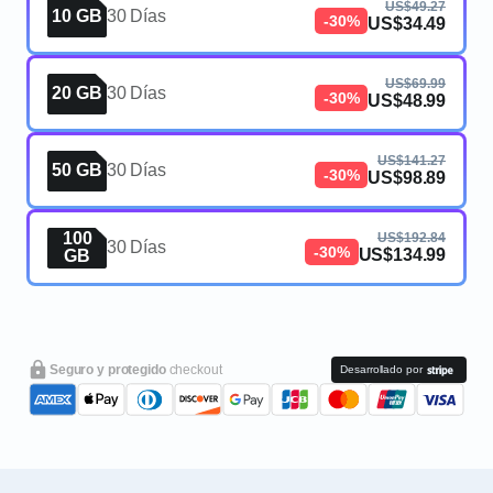
US$49.27
10 GB
30 Días
-30%
US$34.49
US$69.99
20 GB
30 Días
-30%
US$48.99
US$141.27
50 GB
30 Días
-30%
US$98.89
100
US$192.84
30 Días
-30%
US$134.99
GB
Seguro y protegido
checkout
Desarrollado por