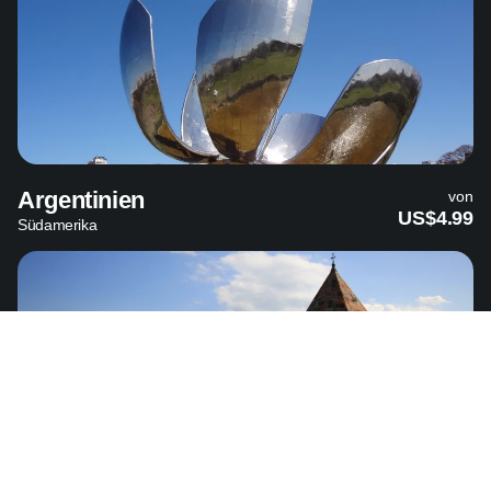
Argentinien
von
US$4.99
Südamerika
Armenien
von