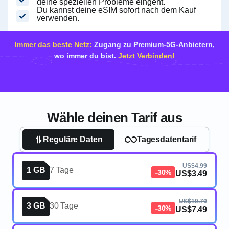
deine speziellen Probleme eingeht.
Du kannst deine eSIM sofort nach dem Kauf
verwenden.
Immer das beste Netz:
Zugang zu Premium-5G-Anbietern,
wo immer du bist.
Jetzt Verbinden!
Wähle deinen Tarif aus
Reguläre Daten
Tagesdatentarif
US$4.99
1 GB
7 Tage
-30%
US$3.49
US$10.70
3 GB
30 Tage
-30%
US$7.49