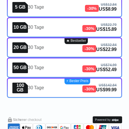
US$12.84
5 GB
30 Tage
-30%
US$8.99
US$22.70
10 GB
30 Tage
-30%
US$15.89
🔥 Bestseller
US$32.84
20 GB
30 Tage
-30%
US$22.99
US$74.99
50 GB
30 Tage
-30%
US$52.49
⚡️ Bester Preis
100
US$142.84
30 Tage
-30%
US$99.99
GB
Sicherer
checkout
Powered by