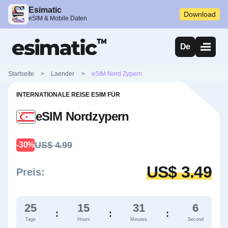
Esimatic
Download
eSIM & Mobile Daten
De
Startseite
>
Laender
>
eSIM Nord Zypern
INTERNATIONALE REISE ESIM FÜR
eSIM Nordzypern
US$ 4.99
-30%
US$ 3.49
Preis:
25
15
31
5
:
:
:
Tage
Hours
Minutes
Second