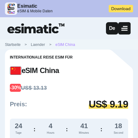
Esimatic
Download
eSIM & Mobile Daten
De
Startseite
>
Laender
>
eSIM China
INTERNATIONALE REISE ESIM FÜR
eSIM China
US$ 13.13
-30%
US$ 9.19
Preis:
24
4
41
17
:
:
:
Tage
Hours
Minutes
Second