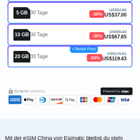
US$52.86
5 GB
30 Tage
-30%
US$37.00
US$96.64
10 GB
30 Tage
-30%
US$67.65
⚡️ Bester Preis
US$170.61
20 GB
30 Tage
-30%
US$119.43
Sicherer
checkout
Powered by
Mit der eSIM China von Esimatic bleibst du stets