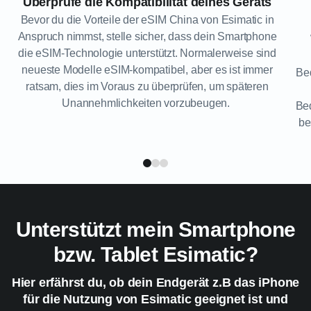
Überprüfe die Kompatibilität deines Geräts
Bevor du die Vorteile der eSIM China von Esimatic in
Anspruch nimmst, stelle sicher, dass dein Smartphone
die eSIM-Technologie unterstützt. Normalerweise sind
neueste Modelle eSIM-kompatibel, aber es ist immer
Bed
ratsam, dies im Voraus zu überprüfen, um späteren
Unannehmlichkeiten vorzubeugen.
Bed
be
Unterstützt mein Smartphone
bzw. Tablet Esimatic?
Hier erfährst du, ob dein Endgerät z.B das iPhone
für die Nutzung von Esimatic geeignet ist und