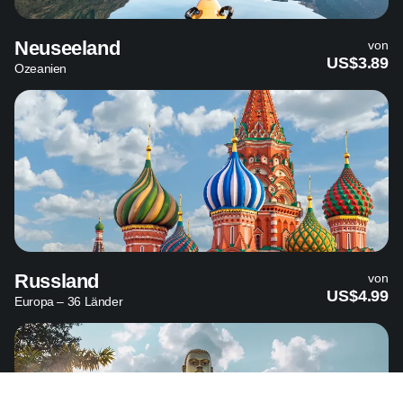
Neuseeland
von
US$3.89
Ozeanien
Russland
von
US$4.99
Europa – 36 Länder