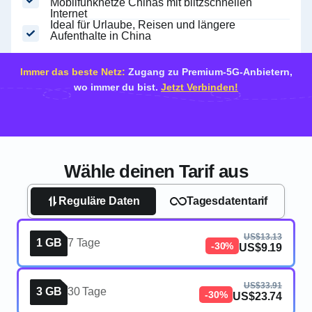
Mobilfunknetze Chinas mit blitzschnellen
Internet
Ideal für Urlaube, Reisen und längere
Aufenthalte in China
Immer das beste Netz:
Zugang zu Premium-5G-Anbietern,
wo immer du bist.
Jetzt Verbinden!
Wähle deinen Tarif aus
Reguläre Daten
Tagesdatentarif
US$13.13
1 GB
7 Tage
-30%
US$9.19
US$33.91
3 GB
30 Tage
-30%
US$23.74