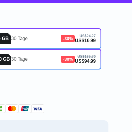
US$24.27
5 GB
30 Tage
-30%
US$16.99
US$135.70
0 GB
30 Tage
-30%
US$94.99