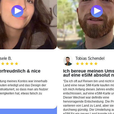
sele B.
Tobias Schendel
rfreudnlich & nice
Ich bereue meinen Ums
auf eine eSIM absolut n
htung meines Kontos war innerhalb
Da ich oft auf Reisen bin und nicht 
uten erledigt und das Design der
Land eine neue SIM-Karte kaufen m
 strukturiert, so dass man als Nutzer
ich mich Anfang dieses Jahres endli
erigkeiten hat, etwas falsch zu
entschlossen, auf eine eSIM-Karte u
Dieser Wechsel war definitiv eine
hervorragende Entscheidung. Die Pr
variieren von Land zu Land, aber sie
durchweg günstig. Die Umstellung au
eSIM für ein neues Land konnte ich m