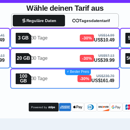
Wähle deinen Tarif aus
Reguläre Daten
Tagesdatentarif
.41
US$14.99
3 GB
30 Tage
-30%
49
US$10.49
.13
US$57.13
20 GB
30 Tage
5
-30%
99
US$39.99
⚡️ Bester Preis
100
US$230.70
30 Tage
-30%
US$161.49
GB
Powered by