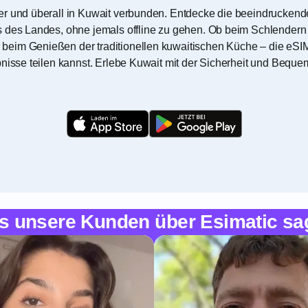
er und überall in Kuwait verbunden. Entdecke die beeindruckend
ts des Landes, ohne jemals offline zu gehen. Ob beim Schlender
eim Genießen der traditionellen kuwaitischen Küche – die eSIM K
nisse teilen kannst. Erlebe Kuwait mit der Sicherheit und Bequem
s unsere Kunden über Esimatic sa