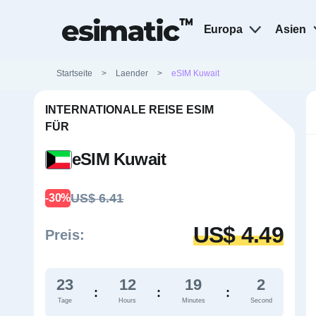
Europa
Asien
Startseite
>
Laender
>
eSIM Kuwait
INTERNATIONALE REISE ESIM
FÜR
eSIM Kuwait
US$ 6.41
-30%
US$ 4.49
Preis:
23
12
19
1
:
:
:
Tage
Hours
Minutes
Second