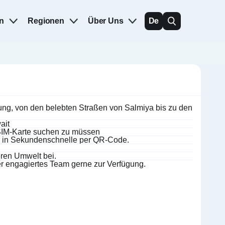
n
Regionen
Über Uns
De
dung, von den belebten Straßen von Salmiya bis zu den
ait
n SIM-Karte suchen zu müssen
IM in Sekundenschnelle per QR-Code.
eren Umwelt bei.
r engagiertes Team gerne zur Verfügung.