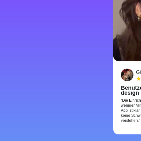
Gi
Benutze
design
Die Einric
weniger Min
App ist klar
keine Schwi
verstehen.