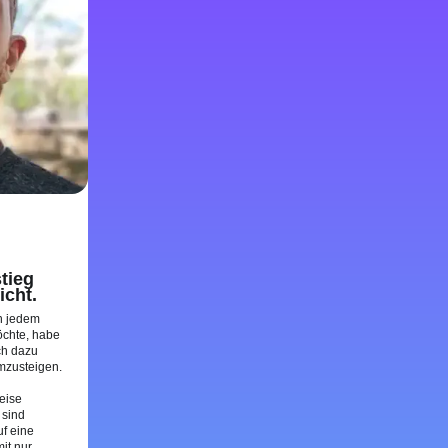
tieg
icht.
in jedem
öchte, habe
ch dazu
mzusteigen.
eise
 sind
f eine
it nur