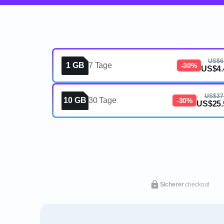
US$6
1 GB
7 Tage
-30%
US$4.
US$37
10 GB
30 Tage
-30%
US$25.
Sicherer
checkout