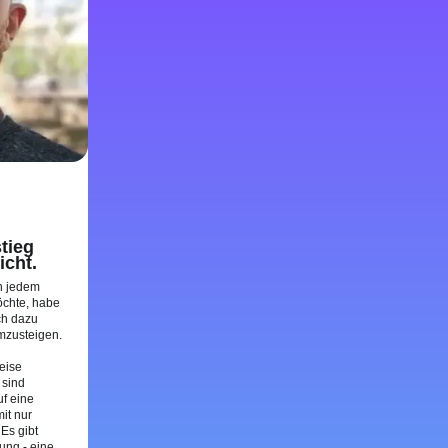
tieg
icht.
in jedem
öchte, habe
ch dazu
mzusteigen.
eise
 sind
f eine
it nur
 Es gibt
ung - eine