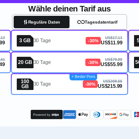
Wähle deinen Tarif aus
Reguläre Daten
Tagesdatentarif
.13
US$17.13
3 GB
30 Tage
-30%
99
US$11.99
.41
US$79.99
20 GB
30 Tage
5
-30%
49
US$55.99
⚡️ Bester Preis
100
US$308.56
30 Tage
-30%
US$215.99
GB
Powered by