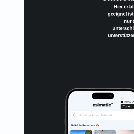
Hier erfä
geeignet ist
nur 
unterschi
unterstütze