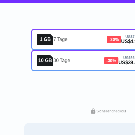
US$7
1 GB
7 Tage
-30%
US$4.
US$56
10 GB
30 Tage
-30%
US$39.
Sicherer
checkout