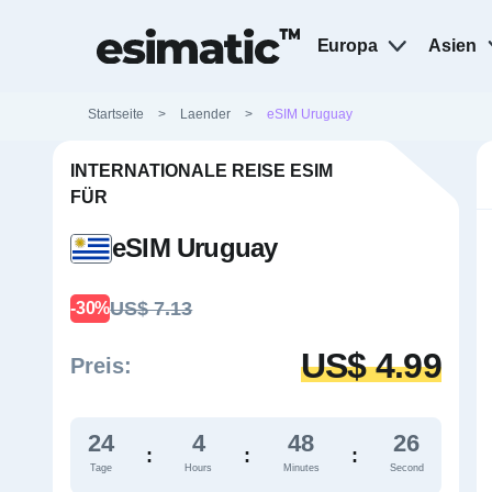
Europa
Asien
Startseite
>
Laender
>
eSIM Uruguay
INTERNATIONALE REISE ESIM
FÜR
eSIM Uruguay
US$ 7.13
-30%
US$ 4.99
Preis:
24
4
48
25
:
:
:
Tage
Hours
Minutes
Second