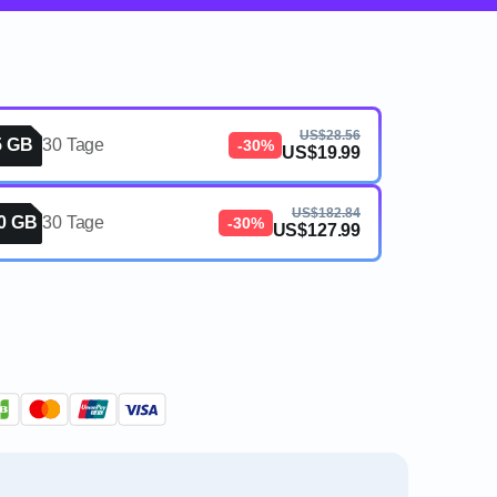
US$28.56
5 GB
30 Tage
-30%
US$19.99
US$182.84
0 GB
30 Tage
-30%
US$127.99