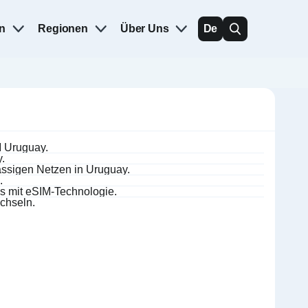
n
Regionen
Über Uns
De
M Uruguay.
.
assigen Netzen in Uruguay.
.
s mit eSIM-Technologie.
chseln.