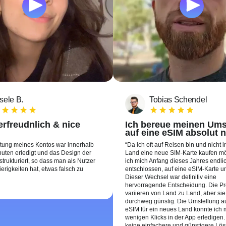
sele B.
Tobias Schendel
rfreudnlich & nice
Ich bereue meinen Ums
auf eine eSIM absolut n
htung meines Kontos war innerhalb
Da ich oft auf Reisen bin und nicht 
uten erledigt und das Design der
Land eine neue SIM-Karte kaufen m
 strukturiert, so dass man als Nutzer
ich mich Anfang dieses Jahres endli
erigkeiten hat, etwas falsch zu
entschlossen, auf eine eSIM-Karte u
Dieser Wechsel war definitiv eine
hervorragende Entscheidung. Die Pr
variieren von Land zu Land, aber sie
durchweg günstig. Die Umstellung au
eSIM für ein neues Land konnte ich m
wenigen Klicks in der App erledigen.
keine einfachere und günstigere Lös