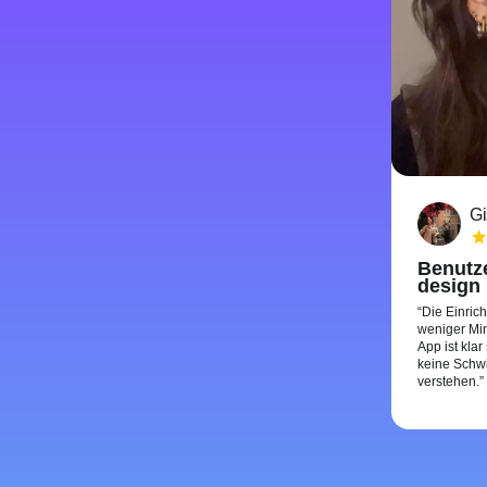
Gi
Benutze
design
Die Einric
weniger Min
App ist klar
keine Schwi
verstehen.