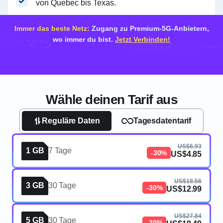
von Quebec bis Texas.
Immer das beste Netz:
Zugang zu Premium-5G-Anbietern,
wo immer du bist.
Jetzt Verbinden!
Wähle deinen Tarif aus
Reguläre Daten
Tagesdatentarif
US$6.93
1 GB
7 Tage
-30%
US$4.85
US$18.56
3 GB
30 Tage
-30%
US$12.99
US$27.84
5 GB
30 Tage
-30%