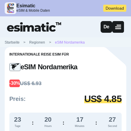
Esimatic
Download
eSIM & Mobile Daten
De
Startseite
>
Regionen
>
eSIM Nordamerika
INTERNATIONALE REISE ESIM FÜR
eSIM Nordamerika
US$ 6.93
-30%
US$ 4.85
Preis:
23
20
17
27
:
:
:
Tage
Hours
Minutes
Second