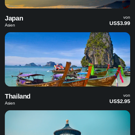
Japan
von
US$3.99
Asien
Thailand
von
US$2.95
Asien