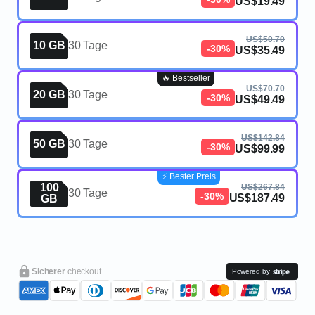
US$19.49
US$50.70
10 GB
30 Tage
-30%
US$35.49
🔥 Bestseller
US$70.70
20 GB
30 Tage
-30%
US$49.49
US$142.84
50 GB
30 Tage
-30%
US$99.99
⚡️ Bester Preis
100
US$267.84
30 Tage
-30%
US$187.49
GB
Sicherer
checkout
Powered by