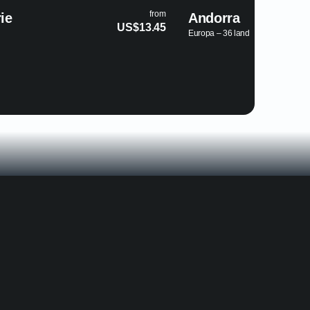
from
Andorra
Anguilla
US$9.75
Europa – 36 land
Nord-Amerika