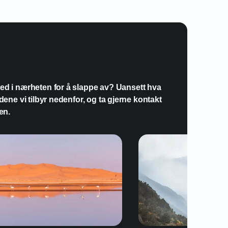
på eSIM-dataplanen min i Bahrain?
 sted i nærheten for å slappe av? Uansett hva
dene vi tilbyr nedenfor, og ta gjerne kontakt
en.