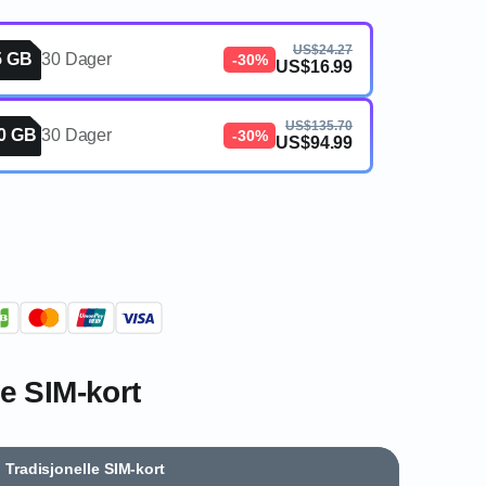
US$24.27
5 GB
30 Dager
-30%
US$16.99
US$135.70
0 GB
30 Dager
-30%
US$94.99
e SIM-kort
Tradisjonelle SIM-kort