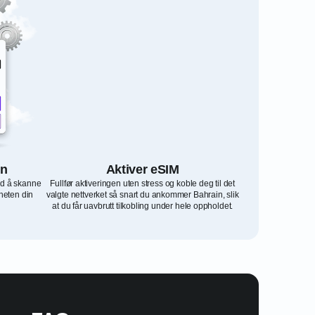
in
Aktiver eSIM
ed å skanne
Fullfør aktiveringen uten stress og koble deg til det
heten din
valgte nettverket så snart du ankommer Bahrain, slik
at du får uavbrutt tilkobling under hele oppholdet.