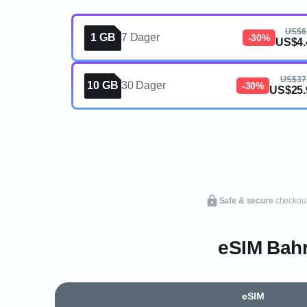
US$6
1 GB
7 Dager
-30%
US$4.
US$37
10 GB
30 Dager
-30%
US$25.
Safe & secure
checkou
eSIM Bahr
eSIM