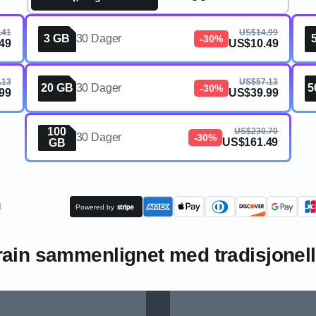
.41
US$14.99
3 GB
30 Dager
-30%
49
US$10.49
.13
US$57.13
20 GB
30 Dager
5
-30%
99
US$39.99
100
US$230.70
30 Dager
-30%
US$161.49
GB
t
Powered by
ain sammenlignet med tradisjonell