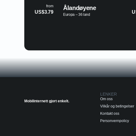
from
yene
Albania
US$3.75
land
Europa – 36 land
LENKER
Om oss
Mobilinternett gjort enkelt.
Vilkår og betingelser
Kontakt oss
Personvernpolicy