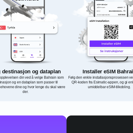
g destinasjon og dataplan
Installer eSIM Bahra
 opplevelsen din ved å velge Bahrain som
Følg den enkle installasjonsprosessen v
inasjon og en dataplan som passer til
QR-koden fra Esimatic-appen, og gi en
tbehovene dine og hvor lenge du skal være
umiddelbar eSIM-tilkobling.
der.