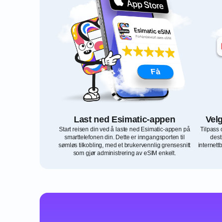
Last ned Esimatic-appen
Vel
Start reisen din ved å laste ned Esimatic-appen på
Tilpass
smarttelefonen din. Dette er inngangsporten til
dest
sømløs tilkobling, med et brukervennlig grensesnitt
internet
som gjør administrering av eSIM enkelt.