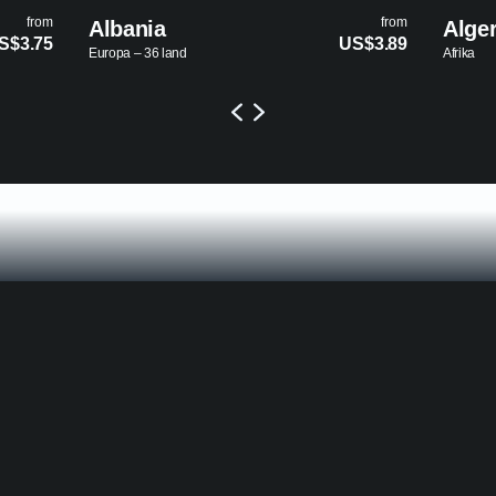
from
from
Algerie
US$3.89
US$13.45
Afrika