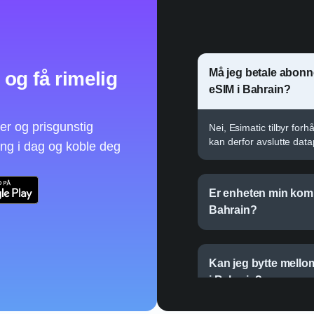
Må jeg betale abonn
og få rimelig
Esimatic eSIM i Bah
er og prisgunstig
Nei, Esimatic tilbyr fo
kan derfor avslutte dat
ang i dag og koble deg
Er enheten min komp
i Bahrain?
Kan jeg bytte mello
mitt i Bahrain?