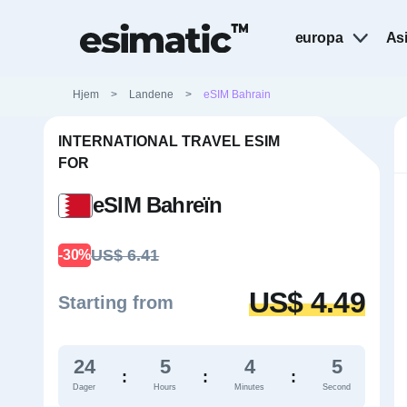
europa
As
Hjem
>
Landene
>
eSIM Bahrain
INTERNATIONAL TRAVEL ESIM
FOR
eSIM Bahreïn
US$ 6.41
-30%
US$ 4.49
Starting from
24
5
4
4
:
:
:
Dager
Hours
Minutes
Second