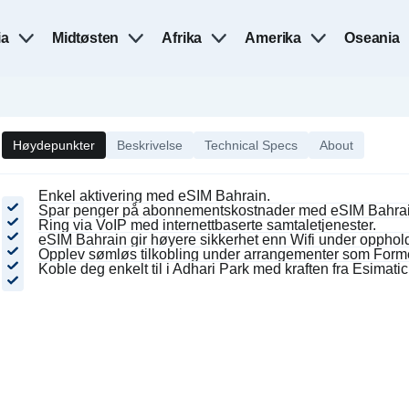
ia
Midtøsten
Afrika
Amerika
Oseania
Høydepunkter
Beskrivelse
Technical Specs
About
Enkel aktivering med eSIM Bahrain.
Spar penger på abonnementskostnader med eSIM Bahrai
Ring via VoIP med internettbaserte samtaletjenester.
eSIM Bahrain gir høyere sikkerhet enn Wifi under oppholde
Opplev sømløs tilkobling under arrangementer som Formel
Koble deg enkelt til i Adhari Park med kraften fra Esimati