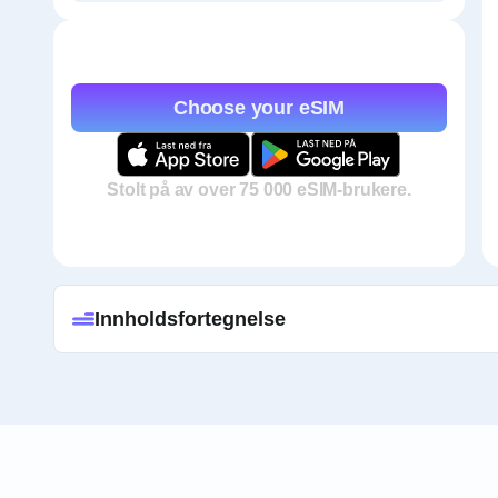
Choose your eSIM
Stolt på av over 75 000 eSIM-brukere.
Innholdsfortegnelse