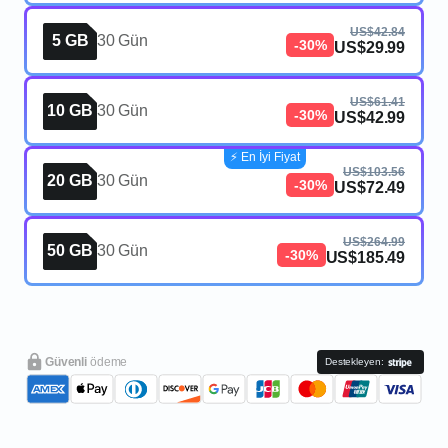
US$42.84
5 GB
30 Gün
-30%
US$29.99
US$61.41
10 GB
30 Gün
-30%
US$42.99
⚡️ En İyi Fiyat
US$103.56
20 GB
30 Gün
-30%
US$72.49
US$264.99
50 GB
30 Gün
-30%
US$185.49
Güvenli
ödeme
Destekleyen: