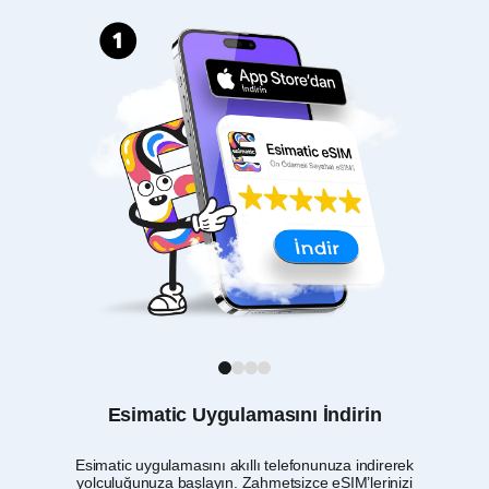
1
2
3
4
Esimatic Uygulamasını İndirin
Esimatic uygulamasını akıllı telefonunuza indirerek
yolculuğunuza başlayın. Zahmetsizce eSIM’lerinizi
i