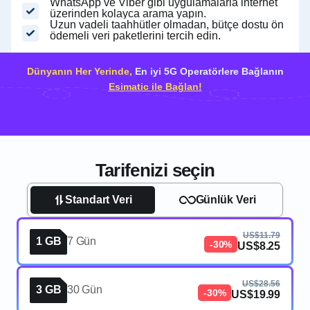
WhatsApp ve Viber gibi uygulamalarla internet
üzerinden kolayca arama yapın.
Uzun vadeli taahhütler olmadan, bütçe dostu ön
ödemeli veri paketlerini tercih edin.
Dünyanın Her Yerinde,
En iyi 5G Operatörlere Bağlanın
Esimatic ile Bağlan!
Tarifenizi seçin
Standart Veri
Günlük Veri
US$11.79
1 GB
7 Gün
-30%
US$8.25
US$28.56
3 GB
30 Gün
-30%
US$19.99