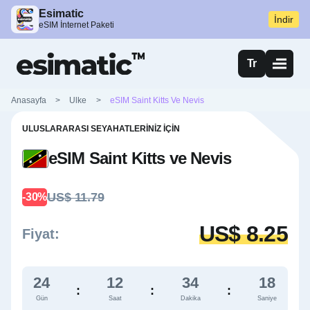
Esimatic
İndir
eSIM İnternet Paketi
Tr
Anasayfa
>
Ulke
>
eSIM Saint Kitts Ve Nevis
ULUSLARARASI SEYAHATLERINIZ İÇIN
eSIM Saint Kitts ve Nevis
US$ 11.79
-30%
US$ 8.25
Fiyat:
24
12
34
17
:
:
:
Gün
Saat
Dakika
Saniye