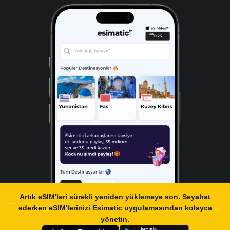
Artık eSIM'leri sürekli yeniden yüklemeye son. Seyahat
ederken eSIM'lerinizi
Esimatic uygulamasından
kolayca
yönetin.