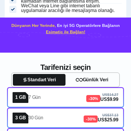
kalmadan internet bağlantısına erişim.
WeChat veya Line gibi internet tabanlı
uygulamalar aracılığı ile mesajlaşma olanağı.
Dünyanın Her Yerinde,
En iyi 5G Operatörlere Bağlanın
Esimatic ile Bağlan!
Tarifenizi seçin
Standart Veri
Günlük Veri
US$14.27
1 GB
7 Gün
-30%
US$9.99
US$37.13
3 GB
30 Gün
-30%
US$25.99