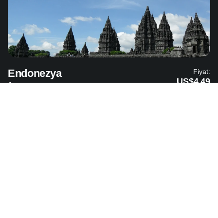
Endonezya
Fiyat:
US$4.49
Asya
El Salvador
Fiyat:
US$5.69
Kuzey Amerika