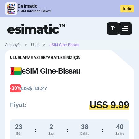
Esimatic
İndir
eSIM İnternet Paketi
Tr
Anasayfa
>
Ulke
>
eSIM Gine Bissau
ULUSLARARASI SEYAHATLERINIZ İÇIN
eSIM Gine-Bissau
US$ 14.27
-30%
US$ 9.99
Fiyat:
23
2
38
39
:
:
:
Gün
Saat
Dakika
Saniye