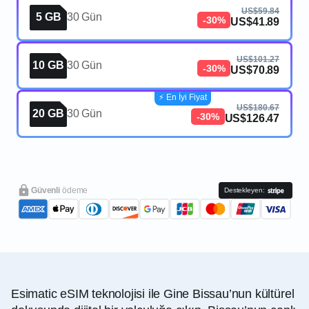
US$59.84
5 GB
30 Gün
-30%
US$41.89
US$101.27
10 GB
30 Gün
-30%
US$70.89
⚡️ En İyi Fiyat
US$180.67
20 GB
30 Gün
-30%
US$126.47
Güvenli
ödeme
Destekleyen:
Esimatic eSIM teknolojisi ile Gine Bissau’nun kültürel