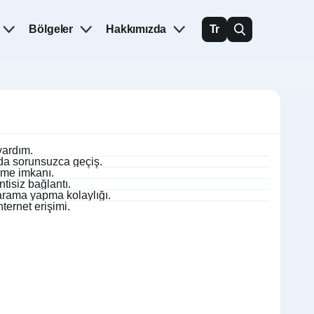
Bölgeler
Hakkımızda
Tr
yardım.
nda sorunsuzca geçiş.
eme imkanı.
tisiz bağlantı.
 arama yapma kolaylığı.
ernet erişimi.