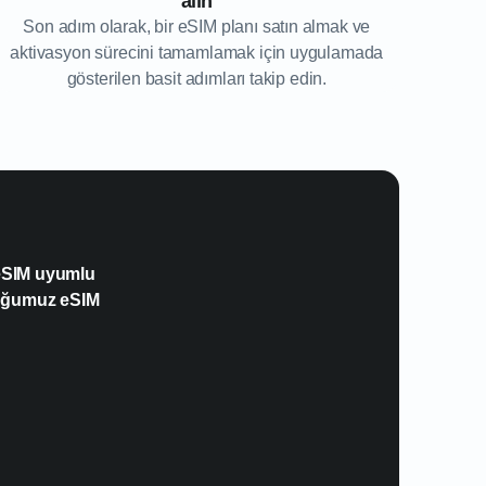
alın
Son adım olarak, bir eSIM planı satın almak ve
aktivasyon sürecini tamamlamak için uygulamada
gösterilen basit adımları takip edin.
 eSIM uyumlu
duğumuz eSIM