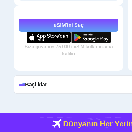
eSIM'ini Seç
Bize güvenen 75.000+ eSIM kullanıcısına
katılın
Başlıklar
Dünyanın Her Yeri