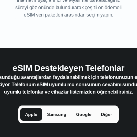
İnternet ihtiyaçlarınızı ve Myanmar'da kalacağınız
süreyi göz önünde bulundurarak çeşitli ön ödemeli
eSIM veri paketleri arasından seçim yapın.
eSIM Destekleyen Telefonlar
 sunduğu avantajlardan faydalanabilmek için telefonunuzun
kiyor. Telefonum eSIM uyumlu mu sorusunun cevabını sun
uyumlu telefonlar ve cihazlar listemizden öğrenebilirsiniz.
Apple
Samsung
Google
Diğer