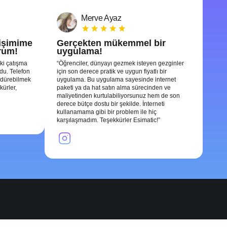
Merve Ayaz
tişimime
Gerçekten mükemmel bir
rum!
uygulama!
ki çatışma
Öğrenciler, dünyayı gezmek isteyen gezginler
ldu. Telefon
için son derece pratik ve uygun fiyatlı bir
rdürebilmek
uygulama. Bu uygulama sayesinde internet
kürler,
paketi ya da hat satın alma sürecinden ve
maliyetinden kurtulabiliyorsunuz hem de son
derece bütçe dostu bir şekilde. İnterneti
kullanamama gibi bir problem ile hiç
karşılaşmadım. Teşekkürler Esimatic!