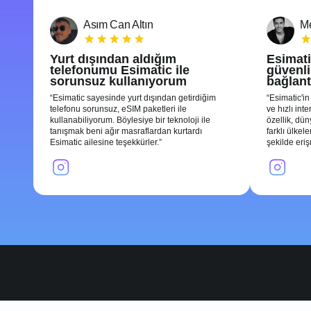
Asım Can Altın
Me
Yurt dışından aldığım
Esimati
telefonumu Esimatic ile
güvenli 
sorunsuz kullanıyorum
bağlant
Esimatic sayesinde yurt dışından getirdiğim
Esimatic'in
telefonu sorunsuz, eSIM paketleri ile
ve hızlı int
kullanabiliyorum. Böylesiye bir teknoloji ile
özellik, dü
tanışmak beni ağır masraflardan kurtardı
farklı ülkel
Esimatic ailesine teşekkürler.
şekilde eri