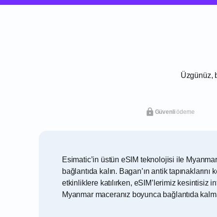
Üzgünüz, b
Güvenli
ödeme
Esimatic’in üstün eSIM teknolojisi ile Myanma
bağlantıda kalın. Bagan’ın antik tapınakların
etkinliklere katılırken, eSIM’lerimiz kesintisiz
Myanmar maceranız boyunca bağlantıda kalma