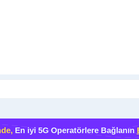
nde,
En iyi 5G Operatörlere Bağlanın