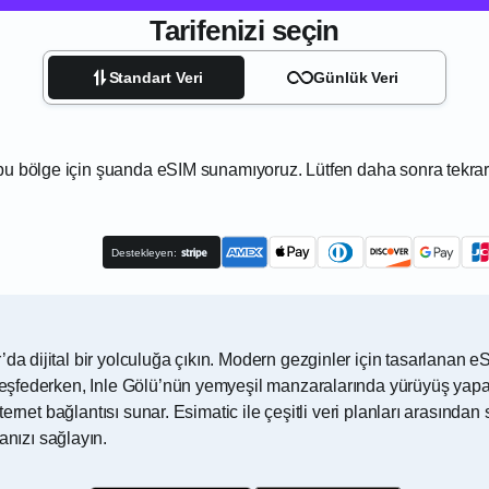
Tarifenizi seçin
Standart Veri
Günlük Veri
u bölge için şuanda eSIM sunamıyoruz. Lütfen daha sonra tekrar
Destekleyen:
r’da dijital bir yolculuğa çıkın. Modern gezginler için tasarlan
ı keşfederken, Inle Gölü’nün yemyeşil manzaralarında yürüyüş yapa
 internet bağlantısı sunar. Esimatic ile çeşitli veri planları arası
nızı sağlayın.