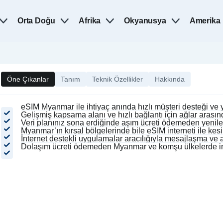
Orta Doğu
Afrika
Okyanusya
Amerika
Öne Çıkanlar
Tanım
Teknik Özellikler
Hakkında
eSIM Myanmar ile ihtiyaç anında hızlı müşteri desteği ve 
Gelişmiş kapsama alanı ve hızlı bağlantı için ağlar arası
Veri planınız sona erdiğinde aşım ücreti ödemeden yenil
Myanmar’ın kırsal bölgelerinde bile eSIM interneti ile kesin
İnternet destekli uygulamalar aracılığıyla mesajlaşma ve
Dolaşım ücreti ödemeden Myanmar ve komşu ülkelerde int