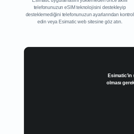
Esimatic uygulamasını yüklemeden önce akıllı
telefonunuzun eSIM teknolojisini destekleyip
desteklemediğini telefonunuzun ayarlarından kontrol
edin veya Esimatic web sitesine göz atın.
Esimatic’in
olması gere