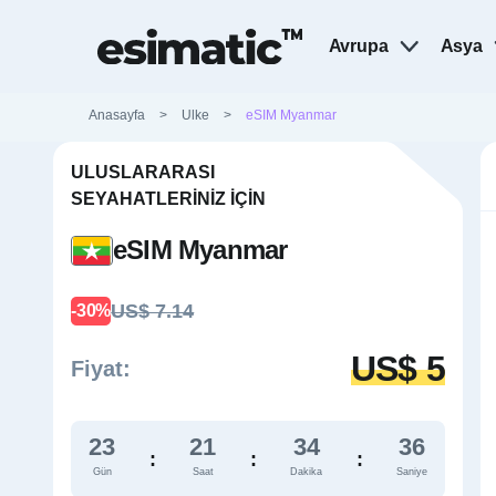
Avrupa
Asya
Anasayfa
>
Ulke
>
eSIM Myanmar
ULUSLARARASI
SEYAHATLERINIZ İÇIN
eSIM Myanmar
US$ 7.14
-30%
US$ 5
Fiyat:
23
21
34
35
:
:
:
Gün
Saat
Dakika
Saniye