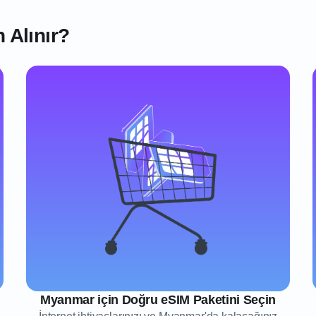
 Alınır?
Myanmar için Doğru eSIM Paketini Seçin