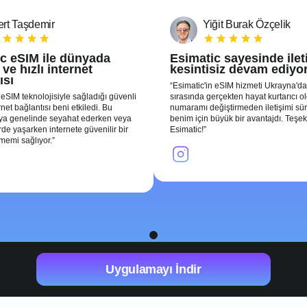
rt Taşdemir
Yiğit Burak Özçelik
c eSIM ile dünyada
Esimatic sayesinde ile
ve hızlı internet
kesintisiz devam ediyo
ısı
Esimatic'in eSIM hizmeti Ukrayna'da
 eSIM teknolojisiyle sağladığı güvenli
sırasında gerçekten hayat kurtarıcı o
ernet bağlantısı beni etkiledi. Bu
numaramı değiştirmeden iletişimi sü
nya genelinde seyahat ederken veya
benim için büyük bir avantajdı. Teşek
erde yaşarken internete güvenilir bir
Esimatic!
şmemi sağlıyor.
1
Uygulamayı İndir