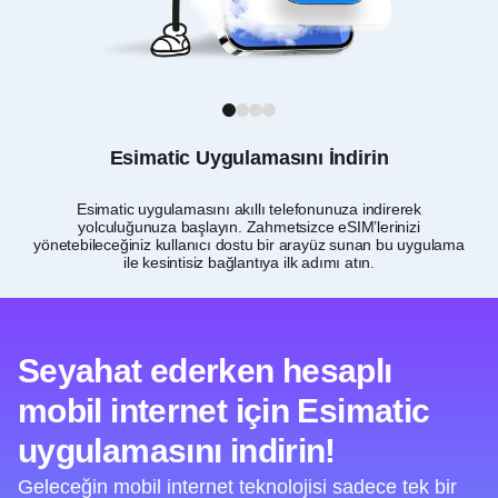
1
2
3
4
Esimatic Uygulamasını İndirin
Esimatic uygulamasını akıllı telefonunuza indirerek
Tog
yolculuğunuza başlayın. Zahmetsizce eSIM’lerinizi
ve
yönetebileceğiniz kullanıcı dostu bir arayüz sunan bu uygulama
ile kesintisiz bağlantıya ilk adımı atın.
Seyahat ederken hesaplı
mobil internet için Esimatic
uygulamasını indirin!
Geleceğin mobil internet teknolojisi sadece tek bir