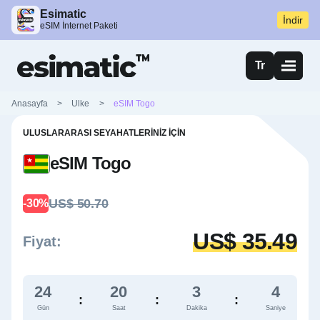
Esimatic
İndir
eSIM İnternet Paketi
Tr
Anasayfa
>
Ulke
>
eSIM Togo
ULUSLARARASI SEYAHATLERINIZ İÇIN
eSIM Togo
US$ 50.70
-30%
US$ 35.49
Fiyat:
24
20
3
3
:
:
:
Gün
Saat
Dakika
Saniye