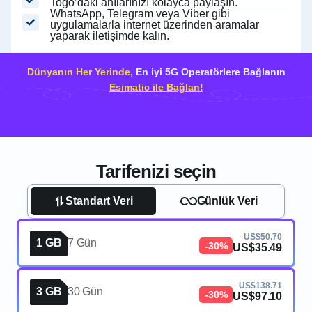
Togo’daki anılarınızı kolayca paylaşın.
WhatsApp, Telegram veya Viber gibi
uygulamalarla internet üzerinden aramalar
yaparak iletişimde kalın.
Dünyanın Her Yerinde,
En iyi 5G Operatörlere Bağlanın
Esimatic ile Bağlan!
Tarifenizi seçin
Standart Veri
Günlük Veri
US$50.70
1 GB
7 Gün
-30%
US$35.49
US$138.71
3 GB
30 Gün
-30%
US$97.10