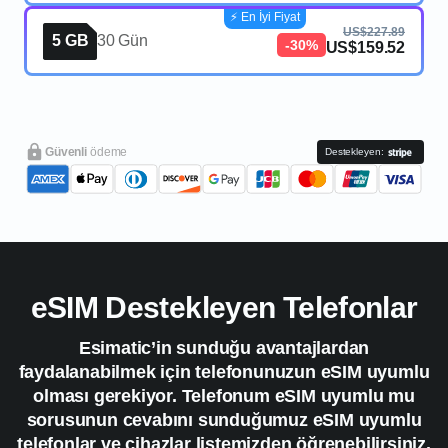
⚡️ En İyi Fiyat
US$227.89
5 GB
30 Gün
-30%
US$159.52
Güvenli
ödeme
Destekleyen:
eSIM Destekleyen Telefonlar
Esimatic’in sunduğu avantajlardan
faydalanabilmek için telefonunuzun eSIM uyumlu
olması gerekiyor. Telefonum eSIM uyumlu mu
sorusunun cevabını sunduğumuz eSIM uyumlu
telefonlar ve cihazlar listemizden öğrenebilirsiniz.